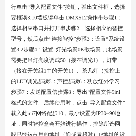
行单击“导入配置文件”按钮，弹出文件框，选择
要框误3.10墙板键单击 DMX512操作步步骤1：
选择相应串口并打开串步骤2：选择相应的智控
型号，然后点击“连接智控”步骤3：设置“系统设
置3.2步骤4：设置“灯光场景0K歌场景，此场景
需要把吊灯亮度调成50（接在调光1），灯带
（接在开关组1中的开关1）、茶几灯（接控上
的LED调光步骤5：声控步骤6：功放红外学习
步骤7：发送配置信步骤8：导出“配置文件5ini
格式的文件。后续使用时，点击“导入配置文件”
载入此ini7网络配步10，最小设置为IP30~90地
址，同时智控盒会开始进行操作，排除所选网
段已经被占用的地址（通或者超时）IP地址的设