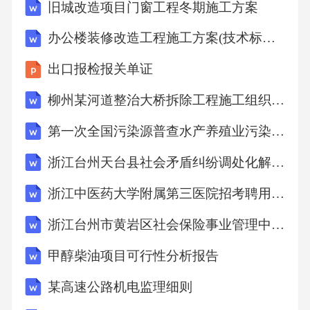
旧城改造项目门窗工程冬期施工方案
本标准按照给出的规则起草
办公楼装修改造工程施工方案(技术标施工组织设计)【完整版】
GB/T1.1—2009。
出口报检报关单证
本标准由全国船舶舾装标准化技术委员会提出
柳州某河道整治大桥拆除工程施工组织设计
并归口
第一次全国污染源普查水产养殖业污染源产排污系数手册
浙江台州天台县社会矛盾纠纷调处化解中心选聘工作人员【共500题含答案解析】模拟检测试卷
(SAC/TC129)。
浙江中医药大学附属第三医院招考聘用10人(2022年第一批)【共500题含答案解析】模拟检测试卷
本标准起草单位江南造船集团有限责任公司山
浙江台州市黄岩区社会保险事业管理中心招考聘用编外合同制工作人员【共500题含答案解析】模拟检测试卷
东富达装饰工程有限公司天津新港船舶重工
甲醇柴油项目可行性分析报告
:()、、
某高速公路机电监理细则