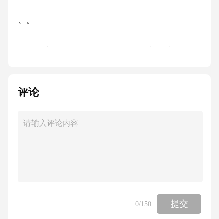
、。
本文件主要起草人史婉君张建君李翔宇郭君付
梦月侯玲玲褚人财李霞谭慧何经余
评论
:、、、、、、、、、、
曹素英傅铸红陈艳珊马建修曹小林杨俊豪王新
喜孙猛陈洁吴靓方华于庆伟何波唐中伟
、、、、、、、、、、、、、、
提交
0
/150
黄辉宫兵王大为易达文李阳梁永强梁成科高静