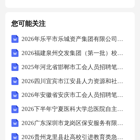
吴克安白占旗鬲春利谭依玲徐龙曹元洪
您可能关注
、、、、、、、、、、、、、、
2026年乐平市乐城资产集团有限公司招聘财务管理岗位5人笔试备考题库及答案详解
周鹏云陈凯
2026福建泉州交发集团（第一批）校园招聘89人笔试模拟试题及答案详解
、。
2025年河北省邯郸市工会人员招聘笔试试题及答案详解
2026四川宜宾市江安县人力资源和社会保障局第二次公开招聘编外聘用人员31人考试模拟试题及答案详解
Ⅰ
2026年安徽省安庆市工会人员招聘笔试参考题库及答案详解
GB/T40417—2021
2026下半年宁夏医科大学总医院自主招聘高层次人员36人考试模拟试题及答案详解
2026广东深圳市龙岗区保安服务有限公司招聘290人笔试模拟试题及答案详解
电子特气六氟丁二烯
2026贵州龙里县赴高校引进教育类急需紧缺人才考察笔试模拟试题及答案详解