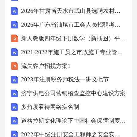
1范围
2026年甘肃省天水市武山县选聘农村中小学教师核减部分岗位考试参考题库及答案详解
本文件规定了六氟丁二烯的技术要求检验规则
2026年广东省汕尾市工会人员招聘考试备考题库及答案详解
试验方法标志包装运输及贮存的要求
新人教版四年级下册数学（新插图）平移（2） 教学课件
2021-2022年施工员之市政施工专业管理实务通关试题库(有答案)
、、、、、。
流失客户招揽方案1
本文件适用于由工业六氟丁二烯提纯制备的电
2023年注册税务师税法一讲义七节
子级六氟丁二烯
济宁供电公司营销稽查监控中心建设方案
。
多角度看待网络实名制
道格拉斯文化理论下中国社会保障制度研究,社会保障论文
2规范性引用文件
2022年中级注册安全工程师之安全实务化工安全题库练习试卷B卷附答案