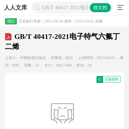
人人文库
GB/T 40417-2021电子特气六氟丁二烯
搜文档
正在执行有效
| 2021-08-20 颁布
| 2022-03-01 实施
现行
GB/T 40417-2021电子特气六氟丁
二烯
上传人：中国标准出版社
IP属地：四川
上传时间：2023-02-05
格
式：PDF
页数：16
大小：309.73KB
积分：36
©
正版授权