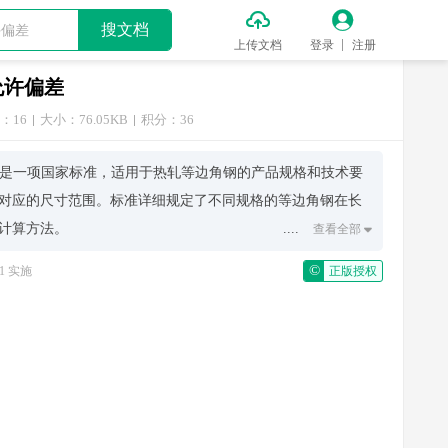


搜文档
上传文档
登录
注册
及允许偏差
：16
大小：76.05KB
积分：36
许偏差》是一项国家标准，适用于热轧等边角钢的产品规格和技术要
对应的尺寸范围。标准详细规定了不同规格的等边角钢在长
计算方法。
....
查看全部

及端部形状等，确保钢材能够满足一定的几何精度。关于允
©
-01 实施
正版授权
的容许值，包括但不限于长度偏差、宽度和厚度的正负公差