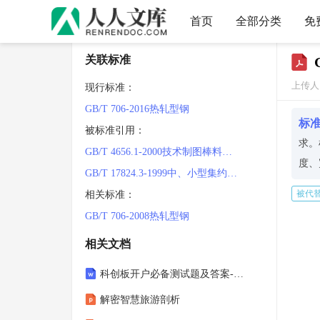
首页
全部分类
免
关联标准
上传人
现行标准：
GB/T 706-2016热轧型钢
标
被标准引用：
求。
GB/T 4656.1-2000技术制图棒料、型材及其断面的简化表示法
度、
GB/T 17824.3-1999中、小型集约化养猪场设备
此外
被代
相关标准：
许偏
GB/T 706-2008热轧型钢
等，
相关文档
如需
科创板开户必备测试题及答案-开通科创板的问题答案
解密智慧旅游剖析