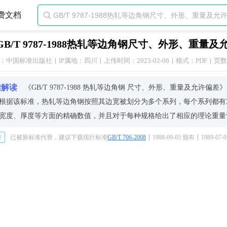
费文档

GB/T 9787-1988热轧等边角钢尺寸、外形、重量
：中国标准出版社
IP属地：四川
上传时间：2023-02-06
格式：PDF
页数
准解读
《GB/T 9787-1988 热轧等边角钢 尺寸、外形、重量及允
根据该标准，热轧等边角钢按照其边宽被划分为多个系列，每个系列都有
宽度、厚度等方面的精确数值，并且对于每种规格给出了相应的理论重量
，标准还明确了热轧等边角钢在外形上的具体要求，比如直度、平直度以
替
已被新标准代替，建议下载现行标准
GB/T 706-2008
1988-09-05 颁布
1989-07
差部分，则是针对实际生产过程中可能出现的尺寸变化给出了一定范围内
这些都为生产和使用提供了指导依据。
获取更多详尽信息，请直接参考下方经官方授权发布的权威标准文档。