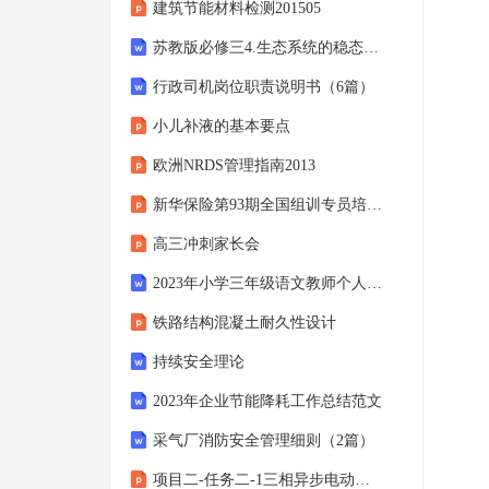
建筑节能材料检测201505
苏教版必修三4.生态系统的稳态教学设计
行政司机岗位职责说明书（6篇）
小儿补液的基本要点
欧洲NRDS管理指南2013
新华保险第93期全国组训专员培训班第一期简报
高三冲刺家长会
2023年小学三年级语文教师个人工作总结
铁路结构混凝土耐久性设计
持续安全理论
2023年企业节能降耗工作总结范文
采气厂消防安全管理细则（2篇）
项目二-任务二-1三相异步电动机自锁控制线路的组成及工作原理