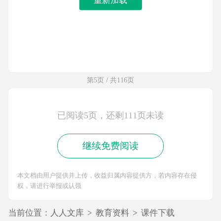
第5页 / 共116页
已阅读5页，还剩111页未读
继续免费阅读
本文档由用户提供并上传，收益归属内容提供方，若内容存在侵
权，请进行举报或认领
当前位置：
人人文库
>
教育资料
>
课件下载