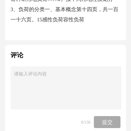
3、负荷的分类一、基本概念第十四页，共一百
一十六页。15感性负荷容性负荷
感性负荷指负载是线圈，一般常见的都是感性
负载，需要消耗很多无功功率，因此需要进行
评论
补偿，以提高功率因数，降低线路损耗。电机
就是很典型的感性负载。
容性负荷指负载是电容。多数网络元件、负载
消耗无功功率，而这些无功功率由发电机传送
是不合理的，需要在消耗无功功率的地方产生
无功功率，这就是无功补偿。3）按负载性质划
提交
0
/150
分3、负荷的分类一、基本概念第十五页，共一