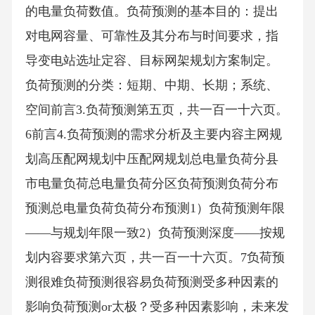
的电量负荷数值。负荷预测的基本目的：提出
对电网容量、可靠性及其分布与时间要求，指
导变电站选址定容、目标网架规划方案制定。
负荷预测的分类：短期、中期、长期；系统、
空间前言3.负荷预测第五页，共一百一十六页。
6前言4.负荷预测的需求分析及主要内容主网规
划高压配网规划中压配网规划总电量负荷分县
市电量负荷总电量负荷分区负荷预测负荷分布
预测总电量负荷负荷分布预测1）负荷预测年限
——与规划年限一致2）负荷预测深度——按规
划内容要求第六页，共一百一十六页。7负荷预
测很难负荷预测很容易负荷预测受多种因素的
影响负荷预测or太极？受多种因素影响，未来发