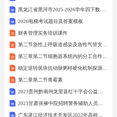
的供电可靠性。
黑龙江省黑河市2025-2026学年四下数学期中达标检测试题（含答案解析）
2026电梯考试题目及答案模板
在国民经济中地位很低，与人民的生命财产安
全并无关系,中断这类负荷的供电,带来的损失最
财务管理实务培训课件
小，因此，这类用户的供电可靠性是最低的。
第二节急性上呼吸道感染及急性气管支气管炎病人的护理演示文稿
5）按供电可靠性划分3、负荷的分类一、基本
第三章第二节细胞器系统内的分工合作详解演示文稿
概念第十七页，共一百一十六页。18◆公网负
荷◆用户负荷当规划仅涉及到10kV及以上的配
稳定逆转斑块抗动脉粥样硬化机制探源详解演示文稿
电系统时，不必对10kV供电负荷和380V供电负
第二章第二节青霉素
荷加以区分，但要求对35kV及以上的供电负荷
2023贵州黔南州龙里县红十字会公益性岗位人员招聘1人笔试备考题库及答案解析
进行单独处理。一般来说，相对于10kV和380V
2023甘肃张掖中院招聘警务辅助人员笔试备考题库及答案解析
供电的负荷而言，35kV的供电负荷一般为大负
荷用户。6）按用户性质划分3、负荷的分类
广东湛江经济技术开发区2022年高校毕业生基层公共就业创业服务岗位招募笔试备考题库及答案解析