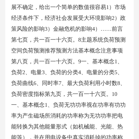
展不确定，给出一个简单的数值很容易1）市场
经济条件下，经济社会发展受大环境影响2）政
策风险的影响3）金融危机的影响4）……前言
第七页，共一百一十六页。8主题系统负荷预测
空间负荷预测推荐预测方法基本概念注意事项
第八页，共一百一十六页。9一、基本概念1、
负荷2、电量3、负荷的分类4、电量的分类5、
负荷曲线6、同时率7、最大负荷利用小时数8、
负荷密度指标第九页，共一百一十六页。10
一、基本概念1、负荷无功功率视在功率有功功
率为产生磁场所消耗的功率称为无功功率把电
能转换为其他能量形式（如机械能、光能、热
能等），并在用电设备中真实消耗掉的功率称