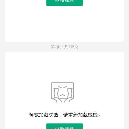
第2页 / 共116页
预览加载失败，请重新加载试试~
重新加载