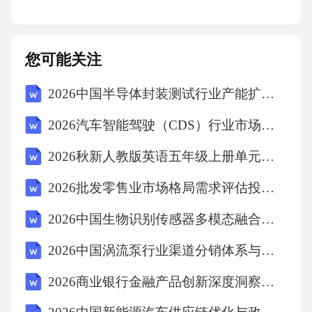
所学专业一：产品造型设计
受教育培训经历
您可能关注
2026中国半导体封装测试行业产能扩张与供需平衡研究报告
20__—09~20__—07;广州番禺职业技术学院;产
品造型设计;大专毕业证。
2026汽车智能驾驶（CDS）行业市场现状供需分析及投资评估规划分析研究报告
2026秋新人教版英语五年级上册单元四Unit 4 Healthy habits测试卷-基础卷附答案（文档中已插入听力音频）
20__—06~20__—09;广州连邦职业培训学校;平
2026批发零售业市场格局需求评估投资布局策略规划研究计划书
面广告设计师精英班;连邦培训结业证。
2026中国生物识别传感器多模态融合技术与安全标准研究
语言能力
2026中国涡流泵行业渠道分销体系与终端市场分析报告
英语：一般
2026商业银行金融产品创新深度洞察及银行业务增长市场前景报告