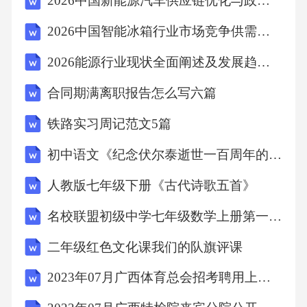
2026中国新能源汽车供应链优化与政策影响评估分析研究报告
国语水平：精通
2026中国智能冰箱行业市场竞争供需现状及投资发展现状规划建议
粤语水平：精通
2026能源行业现状全面阐述及发展趋势研究报告
合同期满离职报告怎么写六篇
工作能力及其他专长
铁路实习周记范文5篇
拥有扎实的设计基础，良好的手绘能力，整体
初中语文《纪念伏尔泰逝世一百周年的演说》教案
画面感好，有一定的创意和想法，精通photosho
人教版七年级下册《古代诗歌五首》
p、coreldraw，iiiustrator、indesign、adobeacroba
t等平面设计软件，略懂3dma_、cad等软件件的
名校联盟初级中学七年级数学上册第一章1 1生活立体图形素材
基本操作。对设计流程有一定的了解和认识，
二年级红色文化课我们的队旗评课
熟悉印刷工艺流程。
2023年07月广西体育总会招考聘用上岸笔试必备资料历年高频考点试题摘选含答案详解