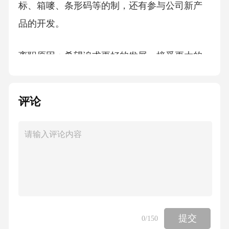
标、箱嘜、条形码等的制，还有参与公司新产
品的开发。
离职原因：希望追求更好的发展，接受更大的
挑战。
评论
教育背景
毕业院校：广州番禺职业技术学院
最高学历：大专
毕业日期：20__01
提交
0
/150