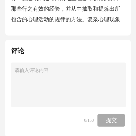
那些行之有效的经验，并从中抽取和提炼出所
包含的心理活动的规律的方法。复杂心理现象
的研究需要多种方法配合使用，才能揭示心理
活动的规律。另外，随着心理科学的发展，其
评论
方法也在不断发展进步。考点四、心理学的过
去和现在表1-4心理学的过去和现在【习题精
选】1现代心理学的主要派别有哪些？思路点
拨：现代心理学一般认为是起始于19世纪末冯
特的构造主义，历经机能主义、行为主义、格
式塔心理学、精神分析等浪潮。要注意各派间
在学术观点上的发展脉络（即新的流派对旧的
提交
0
/150
流派的扬弃）。【参考答案】现代心理学的主