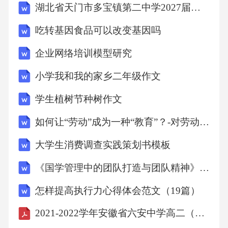
环境；强调意识的作用和功能，而不像构造主
湖北省天门市多宝镇第二中学2027届数学四上期末质量跟踪监视模拟试题含解析
义那样强调意识的结构。如构造主义心理学主
吃转基因食品可以改变基因吗
要关心什么是思维，而机能主义心理学则主要
企业网络培训模型研究
关心思维在人类行为中的重要作用。（3）行为
主义心理学①代表人物：华生、斯金纳。②内
小学我和我的家乡二年级作文
容：该学说认为心理学不应研究意识，而应该
学生植树节种树作文
研究可观察的、可测量的个人行为，并以刺激-
如何让“劳动”成为一种“教育”？-对劳动与劳动教育的概念之思
反应（S-R）之间的关系作为心理学研究的主要
大学生消费调查实践策划书模板
内容；意识不能观察和测量，所以意识不应该
包括在心理学研究范围内；个体行为的基础是
《国学管理中的团队打造与团队精神》心得体会
反应的关系，即此反应的形成与某刺激相关，
怎样提高执行力心得体会范文（19篇）
了解了刺激与反应的关系；个体的行为都是在
2021-2022学年安徽省六安中学高二（上）期中生物试卷（附详解）
生活环境中习得的而不是与生俱来的。（4）完