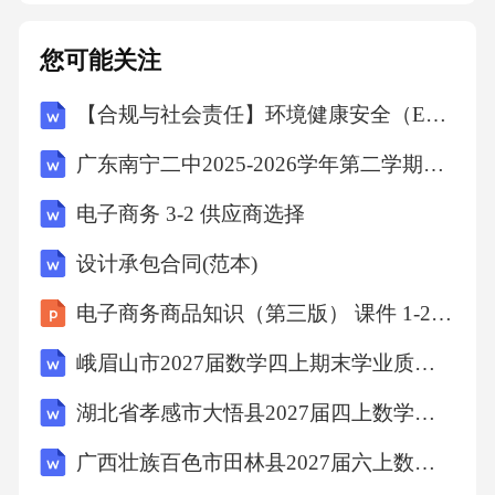
要派别如下：（1）构造主义心理学①代表人
物：冯特、铁钦纳。②内容：该学说主张研究
您可能关注
人的直接经验即意识，并把意识分为感觉、表
【合规与社会责任】环境健康安全（EHS）专项审计计划
象（也译作意象）和情感（也译作激情）三个
基本元素，感觉是知觉的元素，表象是观念的
广东南宁二中2025-2026学年第二学期七年级第十六周数学课堂训练(含答案)
元素，情感是情绪的元素。所有复杂的心理活
电子商务 3-2 供应商选择
动都是由这些元素构成的。冯特首创的内省
设计承包合同(范本)
法，用于对个体的内在经验感受进行观察和分
析。（2）机能主义心理学①代表人物：詹姆
电子商务商品知识（第三版） 课件 1-2 品牌设计
斯、杜威、安吉尔。②内容：该学说认为意识
峨眉山市2027届数学四上期末学业质量监测模拟试题含解析
是一种持续不断、川流不息的过程，即意识
湖北省孝感市大悟县2027届四上数学期末调研模拟试题含解析
流，认为意识是个人的，永远变化的，连续的
广西壮族百色市田林县2027届六上数学期末经典试题含解析
和有选择性的。意识的作用就是使有机体适应