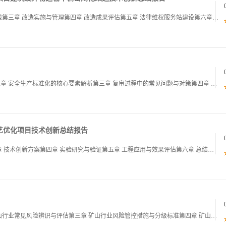
第一章 项目背景与意义第二章 密闭化改造技术路线第三章 改造实施与管理第四章 改造成果评估第五章 法律维权服务站建设第六章 总结与展望01第一章 项目背景与意义项目背景概述行业发展趋势劳务派遣行业快速扩张，服务中心需求激增环境问题突出建筑废
第一章 航空航天安全生产标准化复审培训概述第二章 安全生产标准化的核心要素解析第三章 复审过程中的常见问题与对策第四章 安全生产标准化的最佳实践案例第五章 培训实施的关键成功因素第六章 复审后的持续优化与展望01第一章 航空航天安全生产标准
艺优化项目技术创新总结报告
第一章 项目背景与引入第二章 工艺现状分析第三章 技术创新方案第四章 实验研究与验证第五章 工程应用与效果评估第六章 总结与展望01第一章 项目背景与引入项目背景概述铅冶炼液态渣直接还原工艺在近年来受到广泛关注，特别是在环保压力和资源回收需
第一章 矿山行业安全风险分级管控概述第二章 矿山行业常见风险辨识与评估第三章 矿山行业风险管控措施与分级标准第四章 矿山行业风险管控实施与动态管理第五章 矿山行业风险管控的监督与考核第六章 矿山行业风险管控的未来趋势与展望01第一章 矿山行