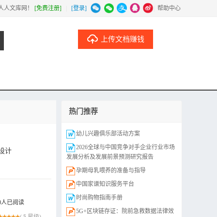
人人文库网！
[免费注册]
|
[登录]
|
帮助中心
上传文档赚钱
热门推荐
幼儿兴趣俱乐部活动方案
2026全球与中国竞争对手企业行业市场
设计
发展分析及发展前景预测研究报告
孕期母乳喂养的准备与指导
中国家谱知识服务平台
时尚购物指南手册
0人已阅读
5G+区块链存证：院前急救数据法律效