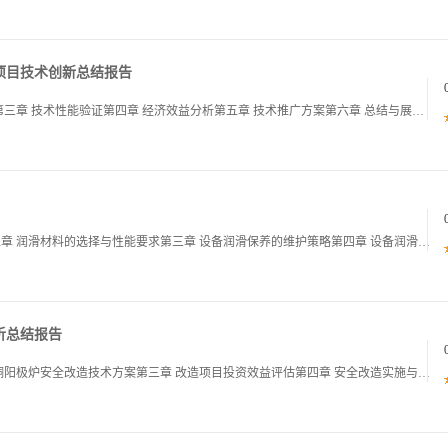
目技术创新总结报告​
第一章 项目背景与意义第二章 技术创新方案设计第三章 技术性能验证第四章 经济效益分析第五章 技术推广方案第六章 总结与展望01第一章 项目背景与意义项目概述项目背景当前建筑废弃物处理现状及问题项目目标密闭化改造的主要目标与预期效果技术创新
第一章 设备润滑保养的重要性：从案例看价值第二章 润滑材料的选择与性能要求第三章 设备润滑保养的维护策略第四章 设备润滑保养的检测与诊断第五章 设备润滑保养的误区与改进第六章 设备润滑保养的未来趋势01第一章 设备润滑保养的重要性：从案例看
析总结报告
第一章 铜阳极炉安全改造项目背景与目标第二章 铜阳极炉安全改造技术方案第三章 改造项目投资效益评估第四章 安全改造实施与管理第五章 安全改造效果验证与评估第六章 结论与建议01第一章 铜阳极炉安全改造项目背景与目标项目背景介绍行业安全生产形