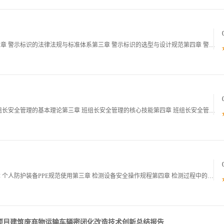
第一章 建材安全警示标识设置的重要性与现状第二章 警示标识的法律法规与标准体系第三章 警示标识的选型与设计规范第四章 警示标识的安装与维护管理第五章 特殊环境下的警示标识设置要点第六章 警示标识设置的未来趋势与持续改进101第一章 建材安全
第一章 电子行业安全管理的现状与挑战第二章 班组长安全管理的基本理论第三章 班组长安全管理的核心技能第四章 班组长安全管理的实践方法第五章 班组长安全管理的案例分析第六章 班组长安全管理的发展趋势01第一章 电子行业安全管理的现状与挑战第1
第一章 建材成品出厂检测安全操作培训概述第二章 个人防护装备PPE规范使用第三章 检测设备安全操作规程第四章 检测过程中的风险识别与控制第五章 检测室环境安全与应急响应第六章 检测安全持续改进与考核01第一章 建材成品出厂检测安全操作培训概
项目建筑废弃物运输车辆密闭化改造技术创新总结报告