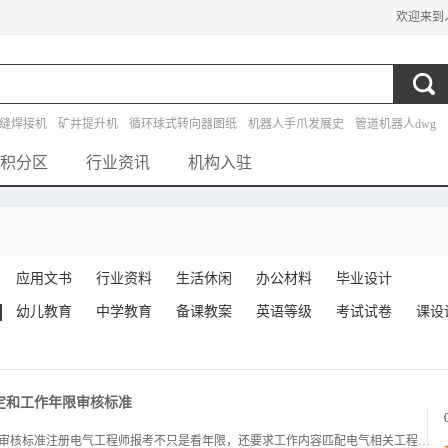
欢迎来到
缝焊接机
矿井提升机
循环球式转向器图纸
机器人手爪发展史
管道机器人dwg
设计
探测机器人
马铃薯播种机
自动水箱外文翻译
液压冲床图纸
积分区
行业资讯
机构入驻
应用文书
行业资料
生活休闲
办公材料
毕业设计
幼儿教育
中学教育
备课教案
英语等级
考试试卷
课设
定和工作年限审核标准
注册电气工程师报考细则：相近专业认定工作年限审核标准注册电气工程师报考不只是看年限，还要求工作内容匹配电气相关工程经历，跨专业考生即使年限达标，也要分清报考边界并解决零基础备考难题，才能顺利通关考试。一报考政策解读：年限够，但没从事电气工作