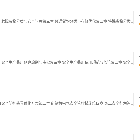
第一章 仓储物流行业货物分类安全培训概述第二章 危险货物分类与安全管理第三章 普通货物分类与存储优化第四章 特殊货物分类与安全操作第五章 货物分类的应急响应与事故预防第六章 货物分类安全培训的评估与持续改进01第一章 仓储物流行业货物分类安
第一章 市政工程安全生产费用使用培训概述第二章 安全生产费用预算编制与审批第三章 安全生产费用使用规范与监管第四章 安全生产费用使用审计与改进第五章 安全生产费用使用信息化管理第六章 安全生产费用使用培训总结与展望01第一章 市政工程安全生
第一章 家纺车间绗缝机安全风险概述第二章 绗缝机安全防护装置优化方案第三章 绗缝机电气安全管控措施第四章 员工安全行为管控系统性方法第五章 绗缝机安全培训系统化方法第六章 绗缝机安全检查与隐患整改系统方法01第一章 家纺车间绗缝机安全风险概