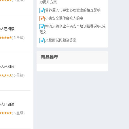
(
5
星级)
力提升方案
营养摄入与学生心理健康的相互影响
小班安全课件会咬人的电
物流运输企业车辆安全培训指导说明6篇
0人已阅读
范文
(
5
星级)
文秘面试问题及答案
精品推荐
0人已阅读
(
5
星级)
0人已阅读
(
5
星级)