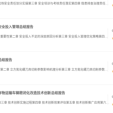
第一章 家具制造安全生产责任制概述第二章 生产现场安全责任划分实操第三章 安全培训与考核责任落实第四章 隐患排查治理责任体系构建第五章 应急管理与事故责任追溯第六章 家具制造安全文化培育与持续改进01第一章 家具制造安全生产责任制概述家具制
安全投入管理总结报告
第一章 引言：矿山提升容器安全投入管理的背景与重要性第二章 安全投入不足的深层原因分析第三章 安全投入管理优化策略第四章 安全投入实施路径与保障措施第五章 提升容器安全投入管理最佳实践第六章 总结与未来发展方向01第一章 引言：矿山提升容器
总结报告
第一章 立方氮化硼刀具切削参数优化技术创新背景第二章 立方氮化硼刀具切削参数影响机理分析第三章 立方氮化硼刀具切削参数仿真优化方法第四章 立方氮化硼刀具切削参数实验验证方法第五章 立方氮化硼刀具切削参数多目标优化技术第六章 立方氮化硼刀具切
弃物运输车辆密闭化改造技术创新总结报告
第一章 项目背景与意义第二章 改造技术方案设计第三章 技术创新实施过程第四章 技术创新效果评估第五章 技术创新推广应用第六章 总结与展望01第一章 项目背景与意义第1页 项目背景概述技能培训学校节能降耗改造项目建筑废弃物运输车辆密闭化改造技