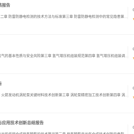
结报告
第一章 化工企业防雷防静电检测的重要性与现状第二章 防雷防静电检测的技术方法与标准第三章 防雷防静电检测中的常见隐患第四章 防雷防静电隐患的治理方案第五章 防雷防静电检测与隐患治理的案例分析第六章 防雷防静电检测与隐患治理的长效机制建设01
第一章 氢气增压机组装调试安全培训概述第二章 氢气的基本性质与安全风险第三章 氢气增压机组装规范第四章 氢气增压机组装调试流程第五章 氢气增压机组装调试中的安全防护第六章 氢气增压机组装调试安全培训总结01第一章 氢气增压机组装调试安全培训
告
第一章 火箭发动机涡轮泵制造技术创新概述第二章 火箭发动机涡轮泵关键材料技术创新第三章 涡轮泵精密加工技术创新第四章 涡轮泵智能化制造技术创新第五章 涡轮泵轻量化与高可靠性技术创新第六章 涡轮泵制造技术创新的未来展望01第一章 火箭发动机涡
与应用技术创新总结报告