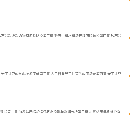
第一章 砂石骨料堆料场安全管理培训概述第二章 砂石骨料堆料场物理风险防控第三章 砂石骨料堆料场环境风险防控第四章 砂石骨料堆料场化学风险防控第五章 砂石骨料堆料场人员安全行为管控第六章 砂石骨料堆料场应急管理体系建设01第一章 砂石骨料堆料
第一章 人工智能光子计算技术的背景与现状第二章 光子计算的核心技术突破第三章 人工智能光子计算的应用场景第四章 光子计算的技术挑战与突破方向第五章 光子计算的商业化路径第六章 人工智能光子计算的未来展望101第一章 人工智能光子计算技术的背
第一章 加氢站压缩机运维管理安全管控的重要性与现状第二章 加氢站压缩机运行状态监测与数据分析第三章 加氢站压缩机维护操作规范与风险控制第四章 加氢站压缩机应急管理与处置第五章 加氢站压缩机全生命周期管理与数据分析第六章 加氢站压缩机运维安全