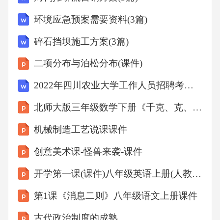
原酶;由4个亚基组成：电子传递：琥珀酸→FAD
环境应急预案需要资料(3篇)
→Fe-S→Q复合体Ⅱ没有质子泵的功能。（二）
碎石挡坝施工方案(3篇)
复合体Ⅱ将电子从琥珀酸传递到泛醌A亚基：含
二项分布与泊松分布(课件)
底物琥珀酸结合位点和1个FAD辅基；B亚基：
2022年四川农业大学工作人员招聘考试试题及答案
含3个Fe-S辅基。C、D亚基：小疏水亚基，将复
北师大版三年级数学下册《千克、克、吨》课件
合体锚定在线粒体内膜；
机械制造工艺说课课件
复合体Ⅱ将电子从琥珀酸传递到泛醌琥珀酸延
创意美术课-怪兽来袭-课件
胡索酸
开学第一课(课件)八年级英语上册(人教版)
FADFADH22Fe2+-S2Fe3+-SQQH2（三）复合体
第1课《消息二则》八年级语文上册课件
Ⅲ将电子从还原型泛醌传递至细胞色素c复合体
古代政治制度的成熟