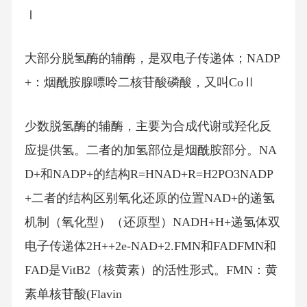
Ⅰ
大部分脱氢酶的辅酶，是双电子传递体；NADP
+：烟酰胺腺嘌呤二核苷酸磷酸，又叫CoⅡ
少数脱氢酶的辅酶，主要为合成代谢或羟化反
应提供氢。二者的加氢部位是烟酰胺部分。NA
D+和NADP+的结构R=HNAD+R=H2PO3NADP
+二者的结构区别氧化还原的位置NAD+的递氢
机制（氧化型）（还原型）NADH+H+递氢体双
电子传递体2H++2e-NAD+2.FMN和FADFMN和
FAD是VitB2（核黄素）的活性形式。FMN：黄
素单核苷酸(Flavin