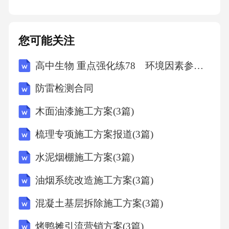
(Iron-sulfurprotein,
Fe-S)铁离子可与无机硫（S）原子或（和）铁硫
您可能关注
蛋白中Cys残基的S原子相连，形成铁硫中心;
高中生物 重点强化练78 环境因素参与调节植物的生命活动
铁硫中心的铁离子每次可传递一个电子，为单
防雷检测合同
电子传递体。Fe2+Fe3++e-
木面油漆施工方案(3篇)
梳理专项施工方案报道(3篇)
4.泛醌(ubiquinone,UQ)即辅酶Q（CoenzymeQ，
CoQ），是一种小分子、脂溶性醌类化合物，含
水泥烟棚施工方案(3篇)
有多个异戊二烯疏水侧链；泛醌脂溶性强，能
油烟系统改造施工方案(3篇)
在线粒体内膜中自由扩散；泛醌能同时传递氢
混凝土基层拆除施工方案(3篇)
和电子，有3种氧化还原状态：复合体Ⅱ是柠檬
酸循环中的琥珀酸脱氢酶，又称琥珀酸-泛醌还
烤鸭摊引流营销方案(3篇)