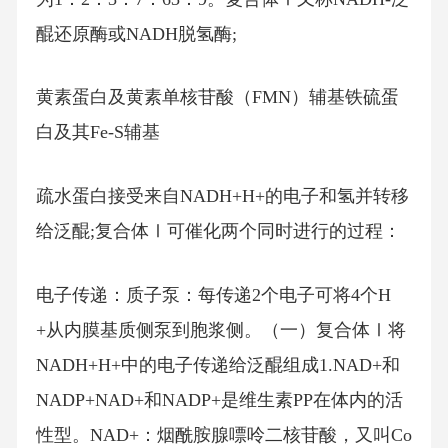
醌还原酶或NADH脱氢酶;
黄素蛋白及黄素单核苷酸（FMN）辅基铁硫蛋
白及其Fe-S辅基
疏水蛋白接受来自NADH+H+的电子和氢并转移
给泛醌;复合体Ⅰ可催化两个同时进行的过程：
电子传递：质子泵：每传递2个电子可将4个H
+从内膜基质侧泵到胞浆侧。（一）复合体Ⅰ将
NADH+H+中的电子传递给泛醌组成1.NAD+和
NADP+NAD+和NADP+是维生素PP在体内的活
性型。NAD+：烟酰胺腺嘌呤二核苷酸，又叫Co