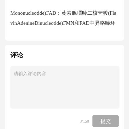
Mononucleotide)FAD：黄素腺嘌呤二核苷酸(Fla
vinAdenineDinucleotide)FMN和FAD中异咯嗪环
可接受质子和电子；属于单、双电子传递体核
黄素、FMN、FADCH2—HCOHHCOHHCOHHC
HH3CH3CNNNNHO12345678910O核黄素OHF
评论
MNFAD异咯嗪FMN的加氢和FMNH2的脱氢反
应
FMN结构中含核黄素，发挥功能的部位是异咯
嗪环，氧化还原反应时不稳定中间产物是FMN•
FMNH·FMNFMNH23.铁硫蛋白
提交
0
/150