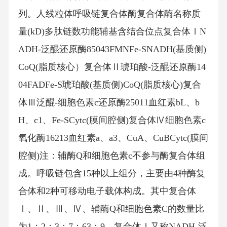
列。人线粒体呼吸链复合体酶复合体酶名称质
量(kD)多肽链数功能辅基含结合位点复合体ⅠN
ADH-泛醌还原酶85043FMNFe-SNADH(基质侧)
CoQ(脂质核心）复合体Ⅱ琥珀酸-泛醌还原酶14
04FADFe-S琥珀酸(基质侧)CoQ(脂质核心)复合
体Ⅲ泛醌-细胞色素c还原酶25011血红素bL、b
H、c1、Fe-SCytc(膜间腔侧)复合体Ⅳ细胞色素c
氧化酶16213血红素a、a3、CuA、CuBCytc(膜间
腔侧)注：辅酶Q和细胞色素c不参与酶复合体组
成。呼吸链包含15种以上组分，主要由4种酶复
合体和2种可移动电子载体构成。其中复合体
Ⅰ、Ⅱ、Ⅲ、Ⅳ、辅酶Q和细胞色素C的数量比
为1：2：3：7：63：9。复合体Ⅰ又称NADH-泛