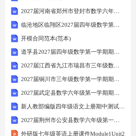
2027届河南省郑州市登封市数学六年级第一学期期末检测试题含解析
对于吃碘片能否防辐射，专家指出，吃碘不能
临沧地区临翔区2027届四年级数学第一学期期末考试试题含解析
“防”核辐射，但可以减少对放射性碘的吸收。因
为核辐射产生后，人体的甲状腺会吸入一种叫
开模合同范本(范本)
放射性碘131的物质，并会造成甲状腺损伤。而
道孚县2027届四年级数学第一学期期末学业质量监测模拟试题含解析
为了保护甲状腺，吃碘片可阻断对这一放射性
2027届江西省九江市瑞昌市三年级数学第一学期期末考试模拟试题含解析
物质的吸收。但是，这种办法对受辐射后身体
其他部位几乎无效。如果大量摄入碘，对人体
2027届铜川市三年级数学第一学期期末质量跟踪监视模拟试题含解析
是有害而无益，在短期内可能会出现肠部不适
2027届武定县数学六年级第一学期期末质量跟踪监视模拟试题含解析
和过敏现象及甲状腺疾病，严重甚至会致命。
新人教部编版四年级语文上册期中测试卷含答案
碘片是要在受到辐射后服用。所以，没有受到
2027届荆州市公安县数学六年级第一学期期末联考试题含解析
放射性碘131污染威胁的人不需要服用碘片。
外研版七年级英语上册课件Module1Unit2