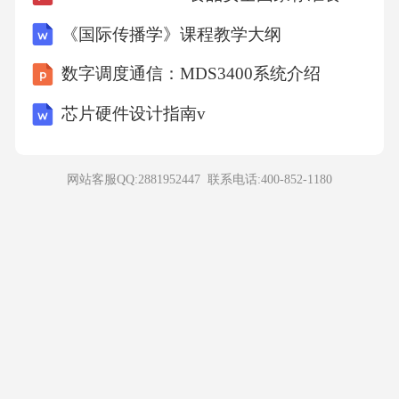
影响生命活动如：溶解性质，pH水对生物体非
《国际传播学》课程教学大纲
常重要水母97%藻类90%鱼类80-85%蛙78%高等
数字调度通信：MDS3400系统介绍
植物60—80%哺乳动物，65%人体各组织器官的
含水量比较眼球血液内脏器官肌肉骨骼牙齿92%
芯片硬件设计指南v
90%80%76%22%12%水的特性符合生物生存的
需要：水是极性分子，形成极性共价键，可以
网站客服QQ:2881952447 联系电话:
400-852-1180
和相邻的水分子形成不稳定的氢键，使水有较
强的内聚力、表面张力和附着力。水很强的结
合能力，最好的极性溶剂，对于物质的运输、
生命中化学反应的进行，正常的新陈代谢具有
重要意义。水的比热为1cal/g，在温度改变时，
热量的需求和释放较大，使细胞的温度和代谢
速率得以保持稳定，维持体温。无机盐1、存在