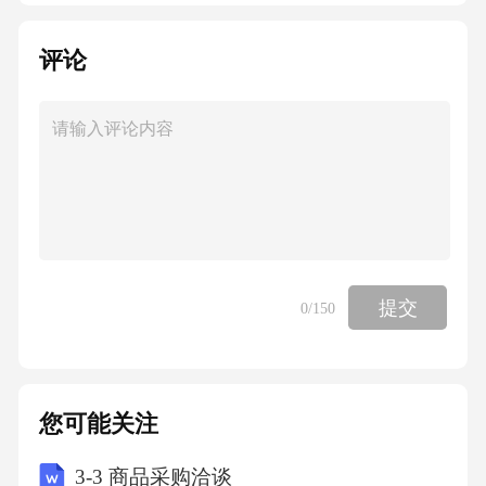
如Fe摄入量过多，可导致“猝死综合征”。Zn是
合成精细胞和胰岛素的重要材料，体内缺Zn可
评论
导致男子生育能力降低，也可诱发糖尿病。Zn
过多也有害处：干扰Fe、Cu二价离子的吸收，
造成贫血。Zn在胃液中可转变成具有强烈腐蚀
作用的氧化锌，当其浓度过高时，可出现恶
心、呕吐、腹痛、腹泻等消化道症状。Zn过高
可能会抑制白细胞的吞噬能力，易引起细菌感
提交
0
/150
染。对一些慢性病患者来说，Zn可引起组织损
伤或修复不良。I对甲状腺的正常功能是必不可
少的，缺碘会造成甲状腺肿大（大脖子病）。
您可能关注
但近年来的研究发现，沿海地区居民的甲状腺
功能低下，与I的摄入量过多有关。
3-3 商品采购洽谈