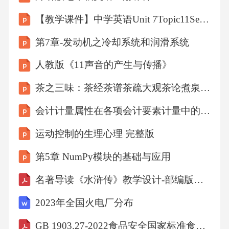
微量元素贵在“微”、而不是多。所以，不论是在
【教学课件】中学英语Unit 7Topic11SectionC
食物中获取微量元素，还是通过服用微量元素
第7章-发动机之冷却系统和润滑系统
制剂的方式补充，都应重视微量元素之间全面
均衡的问题，否则效果就不理想。2.2生命的分
人教版《11声音的产生与传播》
子组成
茶之三味：茶经茶谱茶疏大观茶论煮泉小品茗史续茶经
生物体都是由蛋白质、核酸、脂类、糖、无机
会计计量属性在各项会计要素计量中的应用研究
盐和水等组成。水是生物体内所占比例最大的
运动控制的生理心理 完整版
化学成分，蛋白质、核酸、脂类和糖类是组成
第5章 NumPy模块的基础与应用
生物体最重要的生物大分子不同的生物体，其
名著导读《水浒传》教学设计-部编版语文九年级上册
分子组成也大体相同一、水和无机盐地球上生
命起源于水中，陆生生物体内细胞也生活在水
2023年全国火电厂分布
环境中水占生物体的60％以上的重量水的性质
GB 1903.27-2022食品安全国家标准食品营养强化剂低聚半乳糖