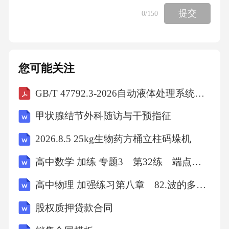
A:思想路线B:群众路线C:组织路线D:政治路线
提交
0
/150
答案:思想路线;组织路线;政治路线
您可能关注
实践充分证明，改革开放是党和人民大踏步赶
上时代的重要法宝，是坚持和发展中国特色社
GB/T 47792.3-2026自动液体处理系统第3部分：容量性能的测定、规范和报告
会主义的必由之路，是决定当代中国命运的关
甲状腺结节外科随访与干预指征
键一招，也是决定实现“两个一百年”奋斗目标、
2026.8.5 25kg生物药方桶立柱码垛机
实现中华民族伟大复兴的关键一招。（）
高中数学 加练 专题3 第32练 端点效应
A:对B:错
高中物理 加强练习第八章 82.波的多解问题
股权质押贷款合同
答案:对