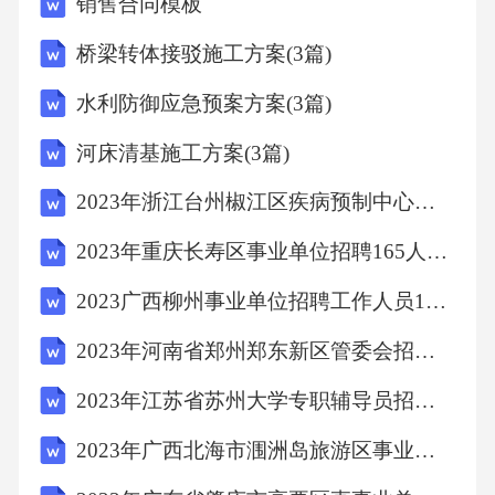
销售合同模板
第二章测试
桥梁转体接驳施工方案(3篇)
“大包干，大包干，直来直去不拐弯。保证国家
水利防御应急预案方案(3篇)
的，留足集体的，剩下都是自己的。”这首歌谣
河床清基施工方案(3篇)
称赞的是（）。
2023年浙江台州椒江区疾病预制中心招聘编外工作人员1人笔试历年难、易点深度预测（共500题含答案解析）模拟试卷
A:“一五”计划B:家庭联产承包责任制C:《中华人
2023年重庆长寿区事业单位招聘165人笔试历年难、易点深度预测（共500题含答案解析）模拟试卷
民共和国宪法》D:《中华人民共和国土地改革
2023广西柳州事业单位招聘工作人员1345人笔试历年难、易点深度预测（共500题含答案解析）模拟试卷
法》
2023年河南省郑州郑东新区管委会招聘154人笔试历年难、易点深度预测（共500题含答案解析）模拟试卷
答案:家庭联产承包责任制
2023年江苏省苏州大学专职辅导员招聘12人笔试历年难、易点深度预测（共500题含答案解析）模拟试卷
2023年广西北海市涠洲岛旅游区事业单位专场招聘17人笔试历年难、易点深度预测（共500题含答案解析）模拟试卷
十一届三中全会后，实行对外开放政策，先从