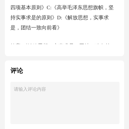
四项基本原则》C:《高举毛泽东思想旗帜，坚
持实事求是的原则》D:《解放思想，实事求
是，团结一致向前看》
答案:《解放思想，实事求是，团结一致向前
看》
评论
党的十一届三中全会重新确立了马克思主义的
（），标志着中国共产党人在新的时代条件下
的伟大觉醒，显示了我们党顺应时代潮流和人
民愿望、勇敢开辟建设社会主义新道路的坚强
决心。