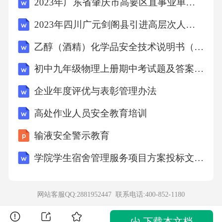
2023年广东省肇庆市高要区直事业单位招聘152人笔试历年难、易点深度预测（共500题含答案解析）模拟试卷
哪里开始？（）。
2023年四川广元剑阁县引进高层次人才和招聘急需紧缺专业人才85人笔试历年难、易点深度预测（共500题含答案解析）模拟试卷
A:海南B:广东和上海C:广东和广西D:广东和福建
乙醇（酒精）化学品安全技术说明书（MSDS-SDS）
答案:广东和福建
初中九年级物理上册期中考试题及答案【完整版】
企业年度评优与表彰管理办法
1988年4月，（）经济特区建立。
高处作业人员安全教育培训
A:厦门B:深圳C:珠海D:海南
输液安全警示教育
学院学生宿舍管理服务项目方案投标文件（技术方案）
答案:海南
我国对外开放的新格局是（）。
网站客服QQ:2881952447 联系电话:
400-852-1180
下载本文档