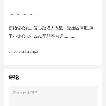
,,,,,,,,,,,,,,,,,,,,,,
初始偏心距,,,偏心距增大系数,,,受压区高度,属
于小偏心,x>=2as',,配筋率合适,,,,,,,,,,,
e0,ea,ei,ζ1,ζ2,η,x
评论