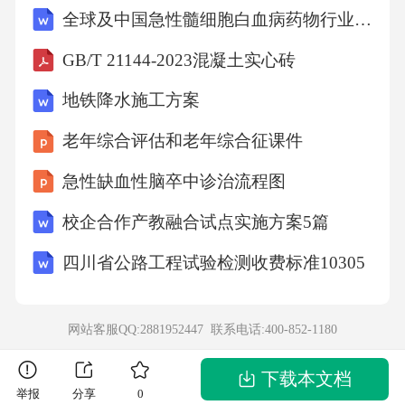
全球及中国急性髓细胞白血病药物行业市场发展分析及前景趋势与投资发展研究报告2024-2029版
老工业基地”的策略的实施落实，经济在逐步回
暖，民众对于保险的需求也在逐渐增加。坐落
GB/T 21144-2023混凝土实心砖
在辽沈地区的保险企业，以传统保险公司居
地铁降水施工方案
多，像平安保险、泰康人寿、阳光保险等，专
老年综合评估和老年综合征课件
业的互联网保险公司像华汇人寿、众安财险、
急性缺血性脑卒中诊治流程图
泰康在线等保险公司保费收入所占的市场规模
并不大，所以辽沈地区的互联网保险行业有大
校企合作产教融合试点实施方案5篇
量的发展空间。但是与之相对应是，辽沈地区
四川省公路工程试验检测收费标准10305
的部分外资保险公司也在和省内的传统保险公
司抢占省内市场份额。所以，传统保险公司如
网站客服QQ:2881952447 联系电话:
400-852-1180
何在现有的销售渠道抽身出来，开辟互联网保
险的新渠道，对于互联网保险产品的创新以及
下载本文档
举报
分享
0