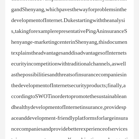
gandShenyang,whichpavesthewayforproblemsinthe
developmentofInternet.Dukestartingwiththeanalysi
s,takingforexamplerepresentativePingAninsuranceS
henyange-marketingcenterinShenyang,thisdocumen
texplainstheadvantagesanddisadvantagesofInternets
ecurityincompetitionwithtraditionalchannels,aswell
asthepossibilitiesandthreatsofinsurancecompaniesin
thedevelopmentofInternetsecurityproducts;finally,a
ccordingtoSWOTinordertopromotethesustainablean
dhealthydevelopmentofInternetinsurance,providesp
aceanddevelopment-friendlyplatformsforlargeinsura
ncecompaniesandprovidebetterexperienceofservices