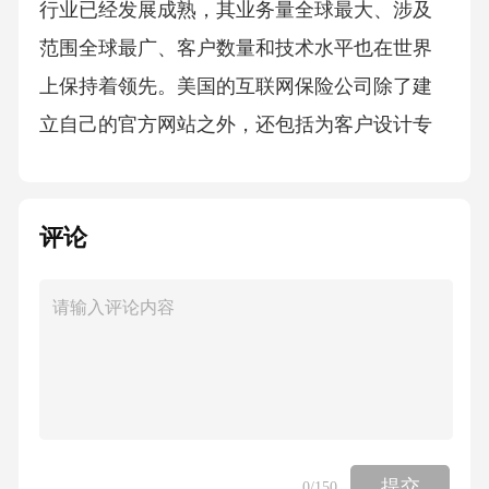
行业已经发展成熟，其业务量全球最大、涉及
范围全球最广、客户数量和技术水平也在世界
上保持着领先。美国的互联网保险公司除了建
立自己的官方网站之外，还包括为客户设计专
属保险产品规划，运用大数据信息计算客户保
险方案和投保流程。欧洲和美国几乎同期发展
评论
了互联网保险产业。1996年法国安盛—全球最
大保险集团之一在德国开始网上直销试行，随
后的一年意大利的保险公司也建立了互联网保
险销售的服务系统，可以为客户提供网上报
价，保险信息咨询和网上投保的业务，随后的
十几年来，以英国为首的欧洲各大保险公司纷
纷开拓自身的互联网保险市场，除了基础的人
提交
0
/150