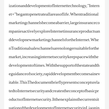
izationanddevelopmentofInternettechnology,"Intern
et+"begantopenetrateallareasoflife.Whentraditional
marketingchannelsbecomeabarrier,largeinsuranceco
mpaniesactivelyexploreInternetinsuranceproductsan
ddevelopnewmarketingchannelsfortheInternet.Whe
nTraditionalsaleschannelsarenolongersuitableforthe
market,increasinginternetsecuritykeepspacewiththe
developmentoftimes.Withthesupportofthestateandth
eguidanceofsociety,rapiddevelopmentbecomesainev
itable.ThisThedocumentbrieflypresentsconceptsrela
tedtoInternetsecurityandcreatestheconceptofbasicpr
oductsofInternetsecurity.Itthenexplainsthecurrentsit
uationofthedevelopmentofInternetsecurityinLiaonin