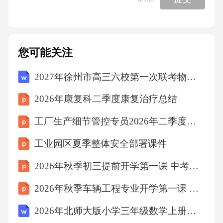
身意外保险，健康险、财产险、车险等保险产
品开始进入公司的保险体系，这种全新的互联
网保险销售模式迅速的被大量习惯使用互联网
您可能关注
的民众所接受。随着日本第一家专业互联网保
2027年徐州市高三六校第一次联考物理试卷（含答案解析）
险公司A成立，亚洲的互联网保险正式发展起
来。日本、韩国等具有代表性的亚洲国家，在
2026年康复科二季度康复治疗总结
车险、寿险、年金险等方面纷纷推行了互联网
工厂生产细节管控专员2026年二季度生产细节精细化管控总结
保险的销售策略。在全世界都在进行互联网保
工业园区夏季整体安全部署课件
险转型和改革的同时，中国互联网保险发展的
势头强劲。传统的保险公司，往往需要业务员
2026年秋季初三提前开学第一课 中考目标设定与分解
的面对面直销和电话人员的电销方式来进行销
2026年秋季车辆工程专业开学第一课 专业素养与核心竞争力课件
售，而互联网保险公司则以其灵活，自由，便
2026年北师大版小学三年级数学上册课时《除法计算》教案
捷的方式著称。国内的各家保险公司通过学习