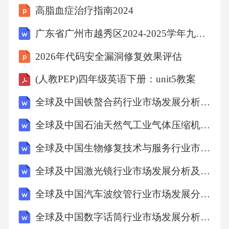
高脂血症治疗指南2024
国外的先进经验，除了建立基本的公司网站使
客户更好了解公司文化背景和产品结构之外，
广东省广州市越秀区2024-2025学年九年级上学期期末历史试题（含答案）
通过和第三方互联网销售平台合作以及电子商
2026年代码安全漏洞修复效果评估
务平台使得各大传统保险公司在传统销售渠道
(人教PEP)四年级英语下册：unit5教案
之外，获得了更大的获利空间，同时进一步改
良和增加公司自身的保险产品种类，在被民众
全球及中国铁螯合药行业市场发展分析及前景趋势与投资发展研究报告2024-2029版
所接受的同时提高企业知名度。2013年11月，
全球及中国石油天然气工业气体压缩机行业市场发展分析及前景趋势与投资发展研究报告2024-2029版
国内首家专业互联网保险公司——众安在线财
全球及中国生物修复技术与服务行业市场发展分析及前景趋势与投资发展研究报告2024-2029版
产保险股份有限公司成立，至此打开了国内专
全球及中国激光镜行业市场发展分析及前景趋势与投资发展研究报告2024-2029版
业互联网保险公司的先河，咨询、投保、核
保、投保全部为网上全流程，在节省了人力资
全球及中国汽车波纹管行业市场发展分析及前景趋势与投资发展研究报告2024-2029版
源成本的同时，为互联网保险产品创新提供了
全球及中国数字话筒行业市场发展分析及前景趋势与投资发展研究报告2024-2029版
新的可能。辽沈地区近些年随着国家“振兴东北