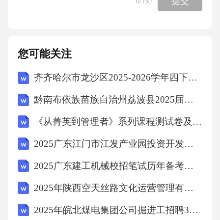
逆温层维持水汽凝结近地面低温（低于0℃）冷
提交
0
/150
气团局部地形阻挡冻雨公路交通受阻、农作物
冻伤、压断电线/建筑物不利影响有利影响影响
独特风光四、思维建模天气类试题的解题思路
您可能关注
逆推形成条件顺推演变趋势明确天气系统类型
齐齐哈尔市龙沙区2025-2026学年四下数学期末考试模拟试题含答案
判断天气过程天气现象获取时空信息必备知识
黔南布依族苗族自治州荔波县2025届数学四年级下学期期中联考试题含解析
析图能力材料线索
《从菁英到管理者》系列课程测试卷及答案
必备知识材料线索
2025广东江门市江发产业园投资开发集团有限公司拟聘用人员笔试历年常考点试题专练附带答案详解
2025广东建工机械校招笔试历年备考题库附带答案详解
必备知识影响趋利避害五、课堂小结（2023·广
东）露点温度是指气压不变、水汽无增减情况
2025年陕西空天丝路文化运营管理有限责任公司招聘（44人）笔试历年备考题库附带答案详解
下，未饱和空气因冷却而达到饱和时的温度。
2025年皖北煤电集团公司掘进工招聘380名笔试历年难易错考点试卷带答案解析
图所示的是2020年11月18—19日吉林省某气象