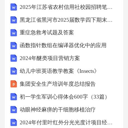
2025年江苏省农村信用社校园招聘笔试历年典型考题及考点剖析附带答案详解
站记录的一次较强降水过程相关信息。据此完
成下面小题。1．此次降水过程呈现的天气变化
黑龙江省黑河市2025届数学四下期末学业质量监测试题（含答案）
依次是（
重症急救考试题及答案
函数指针数组在编译器优化中的应用
）A．风雨交加、冻雨夹雪、雪花纷飞 B．疾风
骤雨、雪花纷飞、冻雨夹雪C．雪花纷飞、风雨
2024年醚类项目营销方案
交加、冻雨夹雪 D．风和日丽、冻雨夹雪、和
幼儿中班英语教学教案《Insects》
风细雨2．此次天气过程形成的主要原因是（
集团安全生产培训年度总结报告
）A．对流旺盛 B．逆温增强C．暖锋经过 D．
初一学生军训心得体会600字（33篇）
冷锋过境六、对接高考AD（2023·江苏）蒙古气
动眼神经麻痹的干细胞移植治疗
旋是发源于蒙古国的温带气旋。下图为“某年4
2024年付里叶红外分光光度计项目经营分析报告
月9日某时刻亚洲局部地区海平面天气图”。据