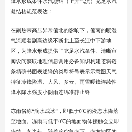
降水形成条件水汽凝结（上升气流）充足水汽
凝结核规范表达：
在副热带高压异常偏北的影响下，偏南的暖湿
气流顺着副高边缘不断北上至长江中下游地
区，为降水形成提供了充足水汽条件。清晰审
阅设问获取地理信息调用必备知识构建逻辑链
条精确书面表述锋的类型符号表示示意图天气
特征冷锋降温、大风、多云、雨雪暖锋连续性
降水降水强度小阴雨连绵准静止锋
冻雨俗称“滴水成冰”，即低于0℃的液态水降落
至地面。冻雨与低于0℃的地面物体接触会立即
冻结。冬半年，随着冷空气南下，南方地区的