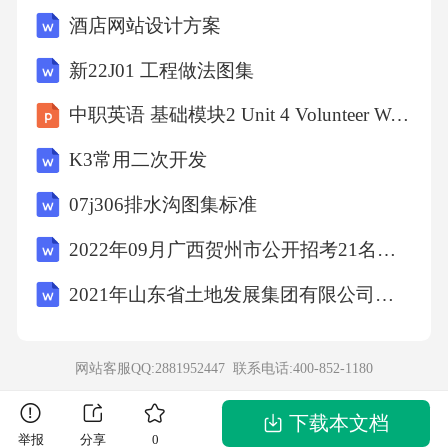
此完成下面小题。3．图中蒙古气旋总体上（）
酒店网站设计方案
A．气压梯度小，冷锋活动弱 B．气压梯度大，
新22J01 工程做法图集
冷锋活动强C．气压梯度小，暖锋活动弱 D．气
中职英语 基础模块2 Unit 4 Volunteer Work
压梯度大，暖锋活动强4．此刻影响西乌尔特地
K3常用二次开发
区的气团性质是（）
07j306排水沟图集标准
A．冷干 B．冷湿
2022年09月广西贺州市公开招考21名县级政府统计机构统计协管员（协统员）模拟卷3套含答案附详解
C．暖干 D．暖湿5．未来我国受该气旋过境影
2021年山东省土地发展集团有限公司招聘笔试试题及答案解析
响最大的地区是（）
网站客服QQ:2881952447 联系电话:
400-852-1180
A．华中地区 B．华北地区
下载本文档
举报
分享
0