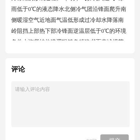
雨低于0℃的液态降水北侧冷气团沿锋面爬升南
侧暖湿空气近地面气温低形成过冷却水降落南
岭阻挡上部热下部冷锋面逆温层低于0℃的环境
条件水汽凝结构建逻辑链条精确书面表述规范
表达：①冷空气南下，受南岭阻挡，在南岭北
侧大量堆积，导致近地面气温低（2分）；②南
评论
侧暖湿空气沿锋面爬升，形成锋面逆温层，受
南岭阻挡，逆温层得以维持（2分）；③暖湿空
气在爬升过程中，水汽凝结，形成降水（2
分）；④水滴降落过程中，受下层冷空气的冷
却，以过冷状态下落，形成冻雨（2分）。-----
冻雨天气现象分析思路形成暖湿空气抬升锋面