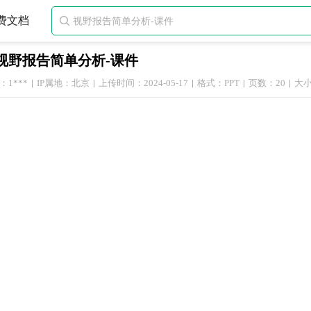
费文档

视野报告简单分析-课件
1***
IP属地：北京
上传时间：2024-05-17
格式：PPT
页数：20
大小