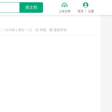


搜文档
上传文档
登录
注册
：7.81MB
积分：1.2
举报
版权申诉

