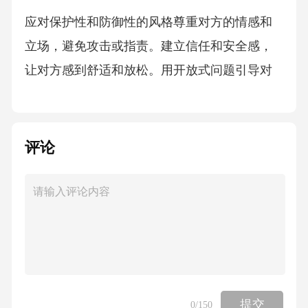
应对保护性和防御性的风格尊重对方的情感和
立场，避免攻击或指责。建立信任和安全感，
让对方感到舒适和放松。用开放式问题引导对
方表达，并倾听对方的感受和需求。05克服沟
通障碍的策略扩充词汇量词汇量的大小直接影
响沟通的深度和广度，因此要不断扩充自己的
评论
词汇量。练习听说读写通过大量的听说读写练
习，提高语言表达能力，增强沟通效果。掌握
基本语言知识学习并掌握基本的语言知识，包
括语法、词汇和发音，是进行有效沟通的基
础。克服语言障碍控制情绪在沟通中要学会控
制自己的情绪，避免因情绪波动影响沟通效
提交
0
/150