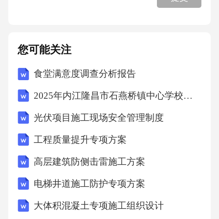
果。倾听他人在表达自己的观点之前，先倾听
对方的意见，理解对方的情感和需求。保持冷
静在遇到冲突或分歧时，保持冷静和理性，避
您可能关注
免情绪化反应。克服情绪障碍03培养跨文化意
识通过学习和实践，培养自己的跨文化意识和
食堂满意度调查分析报告
敏感性，提高跨文化沟通能力。01了解文化差
2025年内江隆昌市石燕桥镇中心学校招聘笔试真题
异尊重并理解不同文化背景下的价值观、习俗
光伏项目施工现场安全管理制度
和行为方式。02使用共通语言在跨文化沟通
中，选择共通语言进行交流，以减少误解和冲
工程质量提升专项方案
突。克服文化障碍06提升沟通能力在团队中的
高层建筑防侧击雷施工方案
作用123通过有效的沟通，团队成员能够明确各
电梯井道施工防护专项方案
自的任务和团队的整体目标，避免重复工作和
大体积混凝土专项施工组织设计
资源浪费。明确任务和目标良好的沟通能力有