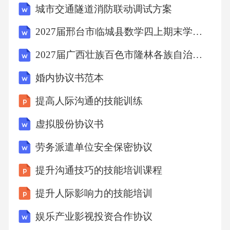
助于团队成员之间及时共享信息，提高工作效
城市交通隧道消防联动调试方案
率，减少信息不对称带来的问题。促进信息共
2027届邢台市临城县数学四上期末学业水平测试试题含解析
享通过沟通，团队成员可以共同制定合理的工
2027届广西壮族百色市隆林各族自治县四年级数学第一学期期末考试模拟试题含解析
作流程，明确工作先后顺序和协作方式，提高
团队协作效率。建立工作流程提高团队协作效
婚内协议书范本
率有效的沟通建立在真诚交流的基础上，团队
提高人际沟通的技能训练
成员应通过沟通展示自己的真实想法和情感，
虚拟股份协议书
建立信任关系。真诚交流尊重不同意见和观
劳务派遣单位安全保密协议
点，能够增强团队成员的信任感，促进团队内
部的和谐与合作。尊重差异通过及时、建设性
提升沟通技巧的技能培训课程
的反馈，团队成员可以更好地理解彼此的需求
提升人际影响力的技能培训
和期望，增强信任感。及时反馈加强团队成员
娱乐产业影视投资合作协议
之间的信任共同决策通过充分的讨论和协商，