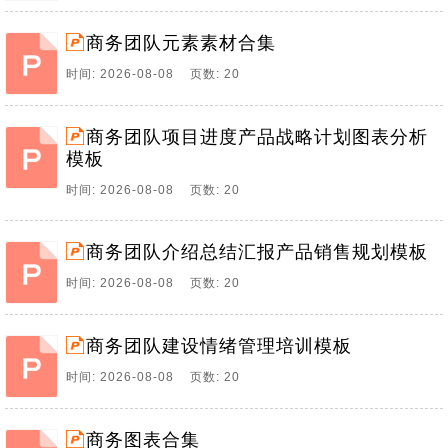
商务团队元素素材合集
时间: 2026-08-08 页数: 20
商务团队项目进度产品战略计划图表分析
模板
时间: 2026-08-08 页数: 20
商务团队介绍总结汇报产品销售规划模板
时间: 2026-08-08 页数: 20
商务团队建设情绪管理培训模板
时间: 2026-08-08 页数: 20
商务图表合集