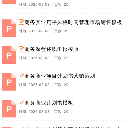
时间: 2026-08-08 页数: 20
商务实业扁平风格时间管理市场销售模板
时间: 2026-08-08 页数: 20
商务深蓝述职汇报模版
时间: 2026-08-08 页数: 22
商务商业项目计划书营销策划
时间: 2026-08-08 页数: 20
商务商业计划书模板
时间: 2026-08-08 页数: 20