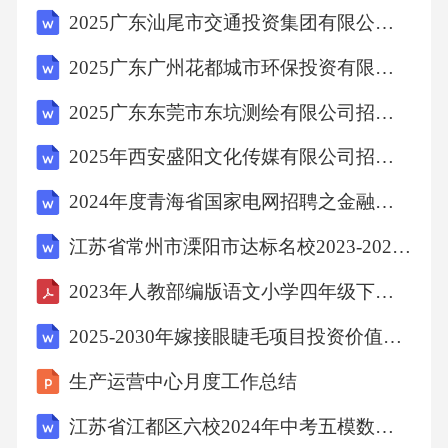
A.全员法治意识；开放国网
2025广东汕尾市交通投资集团有限公司招聘14人笔试历年常考点试题专练附带答案详解
2025广东广州花都城市环保投资有限公司项目招聘用工人员6人笔试历年典型考点题库附带答案详解
B.全员法治意识；阳光国网
2025广东东莞市东坑测绘有限公司招聘人员综合及笔试历年常考点试题专练附带答案详解
C.法治意识；开放国网
2025年西安盛阳文化传媒有限公司招聘笔试历年常考点试题专练附带答案详解
D.法治意识；阳光国网
2024年度青海省国家电网招聘之金融类通关题库(附答案)
江苏省常州市溧阳市达标名校2023-2024学年中考联考数学试题含解析
【答案】B9、存在主义认为：人的自由表现在
2023年人教部编版语文小学四年级下册第三单元教学设计
选择和行动两方面。只有通过自己所选择的行
动，人才能认识到自由，因为人的本质是由自
2025-2030年嫁接眼睫毛项目投资价值分析报告
己所选择的行为来决定的。首先表现在受传统
生产运营中心月度工作总结
文化和世俗的束缚而缺乏自由，因此对于人来
江苏省江都区六校2024年中考五模数学试题含解析
说，最重要的是选择，并按照自己的选择去行