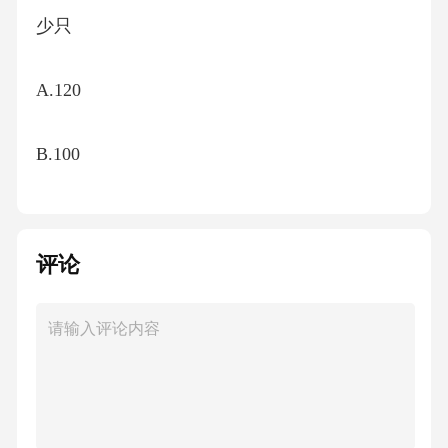
少只
A.120
B.100
C.80
评论
D.75
【答案】B7、下列属于我国电价体系改革重点
方向的是（）。
A.进一步提高电价