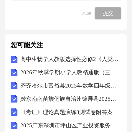
提交
0
/150
B.允许电价随市场大幅波动
C.健全一次能源与电价的联动机制
您可能关注
D.提高新能源发电补贴
高中生物学人教版选择性必修2《人类活动对生态环境的影响》教学实践
2026年秋季学期小学人教精通版（三起）（新教材） 英语六年级上册教学计划附进度表
【答案】C8、国家电网有限公司加强法治企业
建设，把法治要求嵌入公司业务运转各个环
齐齐哈尔市富裕县2025年数学四年级下学期期中学业质量监测试题（含答案）
节，增强（），维护企业合法权益，完善通用
黔东南南苗族侗族自治州锦屏县2025届数学三年级下学期期末检测试题（含答案解析）
制度体系，加强对权力运行的监督和制约，打
《考证》理论真题演练8测试卷附答案
造（）。
2025广东深圳市坪山区产业投资服务有限公司选聘总经理副总经理3人笔试历年常考点试题专练附带答案详解