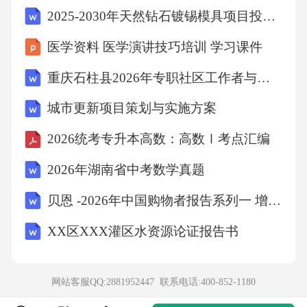
动和承担责任。
2025-2030年天然钻石镀锡模具项目投资价值分析报告
医学资料 医学演讲技巧培训 学习课件
A.人生来都是不自由的
重庆石柱县2026年专职社区工作者与后备人员招聘考试试卷-含答案解析
B.人的自由要靠人自身的选择与行动
城市更新项目策划与实施方案
2026统考专升本高数：高数Ⅰ考点汇编
C.人应当挣脱文化束缚
2026年湖南省中考数学真题
D.人的自由与责任相矛盾
贝恩 -2026年中国购物者报告系列一 增长承压中国快消品市场显现新格局 消费者追求“质价比”新渠道争夺战打响 202606
XX区XXX灌区水资源论证报告书
【答案】B10、建设关键信息基础设施应当确保
其具有支持业务稳定、持续运行的性能，并保
证安全技术措施（）。
网站客服QQ:2881952447 联系电话:
400-852-1180