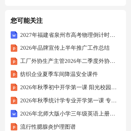
知识提高金融素养和风险意识，学会识别各类
金融产品和风险。发现非法金融活动，应及时
您可能关注
向相关监管部门举报，如银监会、证监会等。
2027年福建省泉州市高考物理倒计时模拟卷（含答案解析）
如果自身权益受到侵害，可以寻求法律援助，
通过法律途径维护自己的合法权益。可以向相
2026年品牌宣传上半年推广工作总结
关机构或平台进行投诉，如消费者协会、互联
工厂外协生产主管2026年二季度外协生产管控总结
网金融协会等。通过媒体曝光非法金融活动，
纺织企业夏季车间降温安全课件
提高公众警惕性，共同维护金融秩序。维权与
举报途径向监管部门举报寻求法律援助投诉渠
2026年秋季初中开学第一课 阳光校园和谐班级
道媒体曝光05典型案例分析假冒金融机构非法
2026年秋季统计学专业开学第一课 专业证书与资格认证课件
集资者往往冒充金融机构，通过虚假宣传骗取
2026年北师大版小学三年级英语上册《Colors》课时教案
老年人的信任。非法集资案例（如养老理财骗
流行性腮腺炎护理图谱
局）01高收益承诺以高额回报为诱饵，引诱老