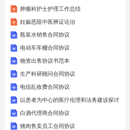
年人投资，甚至虚构投资项目。02资金挪用将
肿瘤科护士护理工作总结
老年人的资金挪作他用，或进行高风险投资，
妊娠恶阻中医辨证论治
导致资金无法收回。03诈骗手法更新非法集资
瓶装水销售合同协议
者不断变换手法，如利用互联网、社交媒体等
新兴渠道进行诈骗。04套路贷案例（暴力催收
电动车车棚合同协议
过程）签订虚假合同借款人被迫签订虚高的借
物资出售协议书范本
款合同，包括高额利息和违约金。02040301暴
生产科研顾问合同协议
力催收手段采用恐吓、骚扰、殴打等暴力手段
电信乱收费合同协议
催收债务，甚至涉及黑社会性质的组织。恶意
制造违约通过故意制造违约，让借款人陷入困
以患者为中心的医疗伦理和法务建设探讨
境，以便进行暴力催收。破坏社会秩序套路贷
白酒代理商合同协议
行为不仅危害借款人的合法权益，还破坏社会
猪肉售卖员工合同协议
秩序和稳定。跨境电信诈骗案例（资金流向追