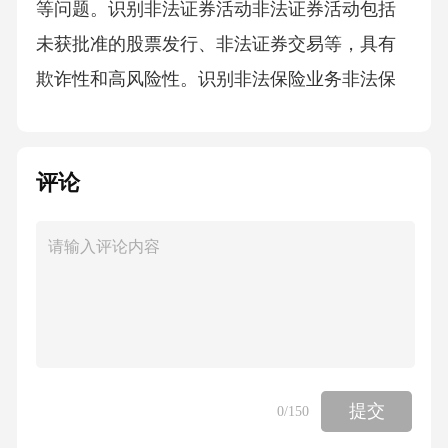
等问题。识别非法证券活动非法证券活动包括
未获批准的股票发行、非法证券交易等，具有
欺诈性和高风险性。识别非法保险业务非法保
险业务通常以高额回报为诱饵，采取庞氏骗局
等方式进行欺诈。识别网络金融诈骗网络金融
评论
诈骗手段多样，包括虚假投资平台、网络传销
等，欺骗性较强。识别风险特征自我保护策略
谨慎投资在投资前充分了解投资项目的风险、
收益和合法合规性，避免盲目跟风。多元化投
资将资金分散投资到不同的项目或资产类别
中，以降低单一投资的风险。保护个人信息不
轻易泄露个人敏感信息，如身份证号、银行卡
提交
0
/150
号、密码等，以防被不法分子利用。学习金融