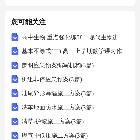
用。非药物镇痛采用物理疗法、按摩、针灸等
非药物手段，缓解患者疼痛。心理护理关注患
您可能关注
者疼痛带来的心理负担，及时给予心理疏导和
高中生物 重点强化练58 现代生物进化理论的内容
安慰。案例一：术后疼痛管理成功经验案例
二：并发症预防与处理实例预防感染术后保持
基本不等式(二)-高一上学期数学课时作业人教版A版（含解析）
伤口清洁干燥，定期更换敷料，并给予抗生素
昆明应急预案编写机构(3篇)
预防感染。预防出血密切观察患者生命体征变
机组非停应急预案(3篇)
化，及时发现并处理出血情况。预防静脉血栓
鼓励患者早期下床活动，促进血液循环，预防
汕尾异形幕墙施工方案(3篇)
静脉血栓的形成。并发症处理如遇到并发症，
洗车地面防水施工方案(3篇)
及时诊断和治疗，确保患者安全。根据患者情
清草-护坡施工方案(3篇)
况制定个体化的康复计划，包括饮食、运动、
燃气中低压施工方案(3篇)
休息等方面的指导。术后定期复查，及时发现