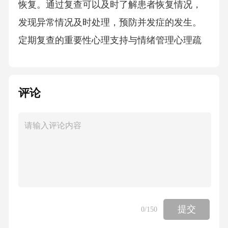
恢复。通过复查可以及时了解患者恢复情况，
发现异常情况及时处理，预防并发症的发生。
定期复查的重要性心理支持与情绪管理心理疏
导子宫腺肌症术后患者常面临疼痛、焦虑、抑
郁等心理问题，需及时进行心理疏导，缓解患
评论
者心理压力。家庭支持鼓励患者与家人沟通，
寻求家庭支持和关爱，增强战胜疾病的信心。
情绪调节指导患者进行情绪调节，保持乐观心
态，避免情绪波动对康复的影响。05子宫腺肌
症术后护理案例分享疼痛评估采用疼痛评分
表，对患者疼痛程度进行量化评估，制定个体
化的疼痛管理方案。药物镇痛术后给予患者按
提交
0
/150
时、按量服用止痛药，并观察药物效果和副作