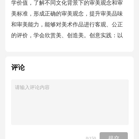
学价值，了解不同文化背景下的审美观念和审
美标准，形成正确的审美观念，提升审美品味
和审美能力，能够对美术作品进行客观、公正
的评价，学会欣赏美、创造美。创意实践：以
问题解决和创新思维为核心，学生能够运用美
术知识和技能解决实际问题，开展跨学科融合
评论
实践，在实践中探索创新路径，培养创新精神
和创造能力，推动美术与生活、科技、文化的
深度融合。本次修订更新了“创意实践”素养的内
涵，强化了守正创新精神。文化理解：学生能
够领会美术作品中社会主义先进文化、革命文
化和中华优秀传统文化的内涵，理解不同国
家、民族、地区和时代美术作品所体现的文化
提交
0
/150