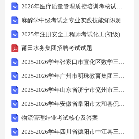
2026年医疗质量管理质控培训考核试题及答案
基础上，根据个人兴趣和发展需求，深入学习
某一美术领域的知识和技能，提升核心素养的
麻醉学中级考试之专业实践技能知识测试题(附答案)
专项能力，能够进行较为复杂的美术创作和鉴
2025年注册安全工程师考试化工(初级)安全生产实务试题及答案
赏评价，形成初步的美术特长和发展方向。选
莆田水务集团招聘考试试题
修阶段：拓展美术视野，接触多元美术形式和
文化，开展个性化的美术实践活动，进一步提
2025-2026学年张家口市宣化区数学三年级第一学期期末联考试题含解析
升核心素养的综合运用能力，满足个人兴趣爱
2025-2026学年广州市明珠教育集团三年级数学第一学期期末联考试题含解析
好和终身学习需求，为职业发展和高校升学提
2025-2026学年山东省济宁市兖州市三上数学期末复习检测试题含解析
供支撑。三、课程结构（一）设计依据贯彻党
2025-2026学年安徽省阜阳市太和县倪邱镇数学三上期末质量跟踪监视模拟试题含解析
的教育方针，落实立德树人根本任务，将价值
引领放在首位，确保课程结构服务于“培养什么
物流管理结业考试核心及答案
人”这一根本问题。依据普通高中课程方案，兼
2025-2026学年四川省德阳市中江县三上数学期末学业质量监测模拟试题含解析
顾基础性和选择性，满足学生多样化的学习需