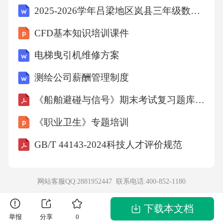
2025-2026学年吕梁地区岚县三年级数学第一学期期末经典模拟试题含解析
求和发展方向。依据美术学科媒材特性和技法
特点划分课程内容，注重各模块之间的关联性
CFD基本知识培训课件
和整体性，构建结构化的课程体系。衔接义务
电梯曳引机维修方案
教育艺术课程标准，增强十二年一体化教育的
测绘公司薪酬管理制度
连贯性和进阶性，使普通高中阶段与义务教育
《船舶避碰与信号》期末考试复习题库（含答案）
阶段的培养目标、课程理念、学习内容、学业
质量等衔接更为紧密。（二）课程类别与学分
《职业卫生》专题培训
设置本次修订对课程类别和学分设置进行了优
GB/T 44143-2024科技人才评价规范
化调整，明确课程分为必修课程、选择性必修
课程和选修课程三类，各类课程相互衔接、有
网站客服QQ:2881952447 联系电话:
400-852-1180
机融合，具体如下：必修课程（3学分）：整合
原必修与选择性必修中的基础内容，分为两个
下载本文档
举报
分享
0