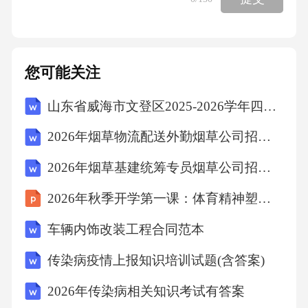
多样性，坚守中华文化立场，坚定文化自信，
培养文化包容意识和本土文化传承意识，铸牢
中华民族共同体意识。本次修订更新了“文化理
您可能关注
解”素养的内涵，增加了“历史观、民族观、国家
山东省威海市文登区2025-2026学年四年级上学期期末语文试题（文字版含答案）
观、文化观”的表述。（二）学段目标结合普通
高中学生的身心发展特点和认知规律，将课程
2026年烟草物流配送外勤烟草公司招聘考试笔试试题（含答案）
目标分为必修阶段、选择性必修阶段和选修阶
2026年烟草基建统筹专员烟草公司招聘考试笔试试题（含答案）
段，各阶段目标相互衔接、层层递进，确保核
2026年秋季开学第一课：体育精神塑品格
心素养的逐步培育和提升：必修阶段：掌握基
础的美术知识和技能，能够完成简单的美术鉴
车辆内饰改装工程合同范本
赏和创作实践，初步形成五大核心素养的基础
传染病疫情上报知识培训试题(含答案)
能力，了解美术与生活、文化的基本关联，树
2026年传染病相关知识考试有答案
立正确的审美观念。选择性必修阶段：在必修