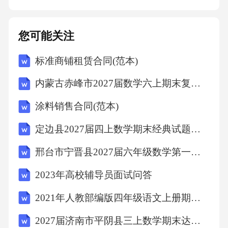
鼓励学员参与，通过小组讨论、角色扮演等方
式，增强学习的互动性和参与感。02根据员工
您可能关注
的不同背景和岗位需求，提供定制化的培训内
标准商铺租赁合同(范本)
容，确保每位员工都能从中获得必要的安全知
识。培训对象与需求分析针对不同岗位和职
内蒙古赤峰市2027届数学六上期末复习检测模拟试题含解析
责，明确安全培训的目标群体，如IT人员、管
涂料销售合同(范本)
理层等。确定培训目标群体通过问卷调查、面
定边县2027届四上数学期末经典试题含解析
试等方式，评估各群体对安全知识和技能的具
体需求。评估培训需求分析不同岗位可能面临
邢台市宁晋县2027届六年级数学第一学期期末达标检测模拟试题含解析
的网络安全、数据保护等潜在风险，为培训内
2023年高校辅导员面试问答
容提供依据。分析潜在风险培训效果跟踪与改
2021年人教部编版四年级语文上册期中考试卷()
进03鼓励员工参与持续性学习，通过在线课
2027届济南市平阴县三上数学期末达标检测模拟试题含解析
程、研讨会等方式，不断更新安全知识和技