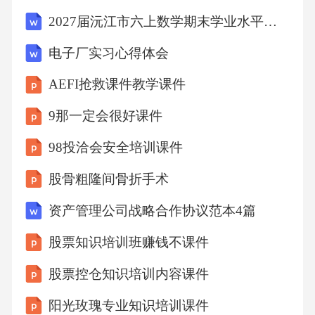
能。实施持续性学习计划02收集受训员工的反
2027届沅江市六上数学期末学业水平测试试题含解析
馈意见，针对课程内容和教学方法进行调整，
电子厂实习心得体会
以提高培训的针对性和有效性。收集反馈优化
AEFI抢救课件教学课件
课程内容01通过定期的测试和问卷调查，评估
员工对安全知识的掌握程度和实际操作能力。
9那一定会很好课件
定期评估培训成效04增加模拟演练和现场操
98投洽会安全培训课件
作，通过实际操作来检验培训效果，确保员工
股骨粗隆间骨折手术
能在紧急情况下正确反应。强化实操演练环节A
资产管理公司战略合作协议范本4篇
I与安全培训的挑战05技术更新与维护成本随着
AI技术的快速发展，安全培训内容需要不断更
股票知识培训班赚钱不课件
新，以适应新的安全威胁和挑战。持续的技术
股票控仓知识培训内容课件
迭代企业需投入大量资金用于AI系统的维护和
阳光玫瑰专业知识培训课件
升级，确保培训系统与最新技术同步。高昂的