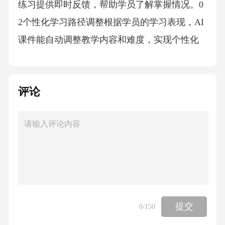
练习提供即时反馈，帮助学员了解掌握情况。0
2个性化学习路径调整根据学员的学习表现，AI
课件能自动调整教学内容和难度，实现个性化
学习路径优化。03互动式问题解决AI课件通过
模拟真实场景，提供互动式问题解决，增强学
评论
习体验并即时评估解决问题的能力。安全培训
实施策略04培训课程设计原则设计课程时应确
保内容贴近实际工作，如模拟真实场景的应急
演练，提高员工应对突发事件的能力。实用性
原则01安全培训不是一次性的，应定期更新课
程内容，持续跟进最新的安全知识和技术，确
保培训效果的持续性。持续性原则02培训课程
提交
0
/150
设计原则互动性原则个性化原则01课程设计应