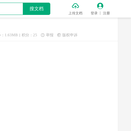


搜文档
上传文档
登录
注册
：1.63MB
积分：25
举报
版权申诉

