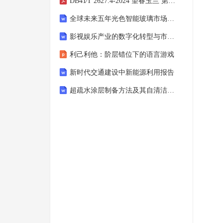
DB41∕T 2627.4-2024 望春玉兰 第4部分：药用林栽培技术规程
全球未来五年光色智能玻璃市场预测及发展策略
影视娱乐产业的数字化转型与市场趋势研究
利己利他：阶层错位下的语言游戏
新时代交通建设中新能源利用报告
超疏水涂层制备方法及其自清洁性能研究