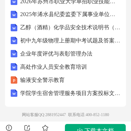
2026年苏州市职业大学单招职业技能测试题库附答案
些积极影响？答案：华南理工大学的学生社团
2025年浠水县纪委监委下属事业单位招聘职业能力测试备考题库300道必考题
活动对学生有积极的影响。首先，学生社团活
乙醇（酒精）化学品安全技术说明书（MSDS-SDS）
动为学生提供了丰富的实践机会，锻炼学生的
组织能力、沟通能力和团队协作能力。其次，
初中九年级物理上册期中考试题及答案【完整版】
学生社团活动有助于培养学生的兴趣爱好，丰
企业年度评优与表彰管理办法
富学生的课余生活，提高学生的综合素质。此
高处作业人员安全教育培训
外，学生社团活动还可以促进学生之间的交流
与合作，增强学生的社交能力。因此，华南理
输液安全警示教育
工大学的学生社团活动对学生的发展具有重要
学院学生宿舍管理服务项目方案投标文件（技术方案）
意义。3.华南理工大学的研究生教育与本科生教
育有哪些不同？答案：华南理工大学的研究生
网站客服QQ:2881952447 联系电话:
400-852-1180
教育与本科生教育有以下不同：首先，研究生
教育更加注重科研能力的培养，要求学生具备
下载本文档