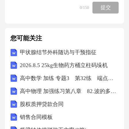
践能力；文化类社团如音乐社、舞蹈社等，注
提交
0
/150
重培养学生的艺术修养和文化素养；体育类社
团如篮球协会、足球协会等，注重培养学生的
体育精神和团队协作能力。4.华南理工大学的研
您可能关注
究成果有哪些应用领域？答案：华南理工大学
甲状腺结节外科随访与干预指征
的研究成果应用领域广泛，包括新型材料研
发、人工智能技术、生物医药技术等。新型材
2026.8.5 25kg生物药方桶立柱码垛机
料研发在航空航天、电子信息等领域有广泛应
高中数学 加练 专题3 第32练 端点效应
用；人工智能技术在智能制造、智能交通等领
高中物理 加强练习第八章 82.波的多解问题
域有显著应用；生物医药技术在医疗健康、生
物制药等领域有重要作用。这些研究成果不仅
股权质押贷款合同
推动了科技进步，也为经济社会发展做出了重
销售合同模板
要贡献。五、讨论题（总共4题，每题5分）1.如