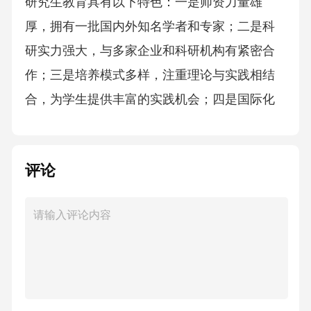
研究生教育具有以下特色：一是师资力量雄
厚，拥有一批国内外知名学者和专家；二是科
研实力强大，与多家企业和科研机构有紧密合
作；三是培养模式多样，注重理论与实践相结
合，为学生提供丰富的实践机会；四是国际化
程度高，与多个国家和地区的高校有合作关
系，为学生提供国际交流平台。3.华南理工大学
评论
的学生社团有哪些类型？答案：华南理工大学
的学生社团类型丰富多样，包括学术类、科技
类、文化类、体育类等。学术类社团如文学
社、辩论社等，注重培养学生的学术能力和思
辨能力；科技类社团如机器人协会、电子爱好
者协会等，注重培养学生的科技创新能力和实