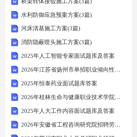
桥梁转体接驳施工方案(3篇)
何评价华南理工大学在广东省高等教育中的地
水利防御应急预案方案(3篇)
位？答案：华南理工大学在广东省高等教育中
具有重要地位。首先，华南理工大学是广东省
河床清基施工方案(3篇)
内唯一的一所“双一流”建设高校，具有雄厚的师
消防隐蔽喷头施工方案(3篇)
资力量和科研实力，为广东省高等教育的发展
2025年人工智能专家面试题库及答案
提供了强有力的支撑。其次，华南理工大学的
专业设置和学科布局与广东省的经济社会发展
2026年江苏省扬州市单招职业倾向性考试题库附答案
需求紧密结合，为广东省培养了大量的高素质
2025年恒泰药业面试题库答案
人才。此外，华南理工大学还积极开展产学研
2026年桂林生命与健康职业技术学院单招职业技能测试模拟测试卷附答案
合作，推动科技成果转化，为广东省的科技创
2025年人大工作内容面试题库及答案
新和产业升级做出了重要贡献。因此，华南理
工大学在广东省高等教育中具有举足轻重的地
2026年安徽省工程咨询研究院招聘劳务派遣人员备考题库及参考答案详解1套
位。2.华南理工大学的学生社团活动对学生有哪