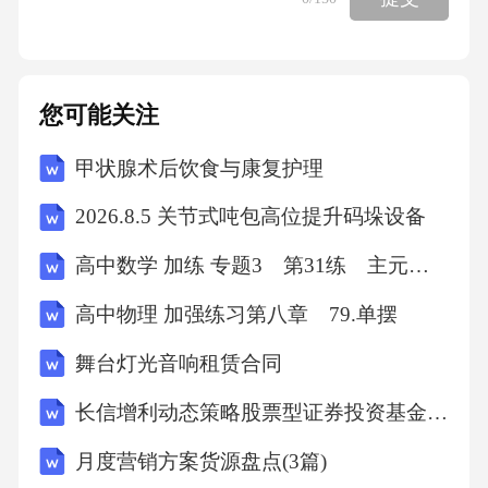
者）；高级场景则需应对系统性伦理困境（如
“资源分配”：在疫情期间，如何分配有限的EC
MO设备）。我曾观察过一名学生在“资源分配”
您可能关注
场景中的表现：最初他试图“公平分配”，但当虚
甲状腺术后饮食与康复护理
拟系统提示“某位年轻患者是单亲父亲，两个孩
子需要抚养”时，他的决策转向了“效用最大化”
2026.8.5 关节式吨包高位提升码垛设备
——这种从“原则背诵”到“情境权衡”的转变，正
高中数学 加练 专题3 第31练 主元变换
是层次化设计的价值所在。2场景设计的三维框
高中物理 加强练习第八章 79.单摆
架：真实性、层次性与交互性2.3交互性：从“被
动观察”到“主动建构”虚拟场景的交互性体现在
舞台灯光音响租赁合同
两方面：一是“环境交互”，学生可自由选择沟通
长信增利动态策略股票型证券投资基金基金合同
方式（如直接告知坏消息或先铺垫）、检查顺
月度营销方案货源盘点(3篇)
序（如先查体或先看化验单），不同选择会触