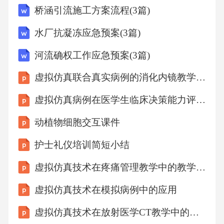
桥涵引流施工方案流程(3篇)
发不同的情境发展（如患者因突然得知病情情
绪崩溃，或因逐步理解而配合治疗）；二是“角
水厂抗凝冻应急预案(3篇)
色交互”，系统可虚拟不同立场的人物（如激进
河流确权工作应急预案(3篇)
的患者家属、保守的上级医生、质疑的伦理委
虚拟仿真联合真实病例的消化内镜教学模式
员会成员），学生需通过沟通协调各方立场，
最终形成“可接受的伦理决策”。这种交互不是
虚拟仿真病例在医学生临床决策能力评估中的应用
“选择预设答案”，而是“在动态反馈中建构决策
动植物细胞交互课件
逻辑”——正如一位学生在反馈中所说：“我第一
护士礼仪培训简短小结
次意识到，伦理决策不是‘选A或选B’，而是在
虚拟仿真技术在疼痛管理教学中的教学资源共享平台
无数可能性中找到‘当下最不坏’的方案。”3虚拟
场景的伦理维度覆盖：从“个体”到“系统”医学伦
虚拟仿真技术在模拟病例中的应用
理不仅涉及医患关系，更涵盖医疗系统、社会
虚拟仿真技术在放射医学CT教学中的应用
文化等多维度。虚拟场景的设计需覆盖以下核