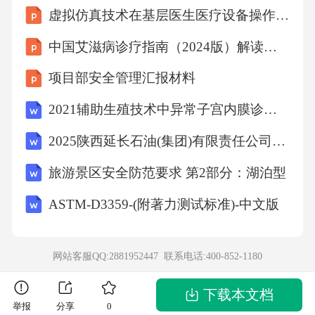
虚拟仿真技术在基层医生医疗设备操作培训中的应用
心伦理议题：01-隐私与保密：如电子病历泄露
的虚拟调查、社交媒体分享患者案例的伦理后
中国艾滋病诊疗指南（2024版）解读课件
果模拟；03-生命伦理：如安乐死、辅助生殖、
项目部安全管理汇报材料
基因编辑等前沿技术的伦理困境；05-知情同
2021辅助生殖技术中异常子宫内膜诊疗的中国专家共识(全文)
意：包括特殊人群（儿童、精神障碍患者）的
2025陕西延长石油(集团)有限责任公司科技人才招聘116人笔试备考试题及答案解析
同意能力评估、紧急情况下的“推定同意”等场
景；02-公平与正义：如不同保险类型患者的治
旅游景区安全防范要求 第2部分：湖泊型
疗方案差异、稀有医疗资源分配的算法偏见模
ASTM-D3359-(附著力测试标准)-中文版
拟；04-AI伦理：如AI诊断错误时的责任归属、
算法偏见对特定患者群体（如女性、minoritie
网站客服QQ:2881952447 联系电话:
400-852-1180
s）的不公平影响。063虚拟场景的伦理维度覆
盖：从“个体”到“系统”通过覆盖这些维度，虚拟
下载本文档
举报
分享
0