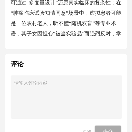
可通过“多变量设计”还原真实临床的复杂性：在
“肿瘤临床试验知情同意”场景中，虚拟患者可能
是一位农村老人，听不懂“随机双盲”等专业术
语，其子女因担心“被当实验品”而强烈反对，学
生需在医学准确性与通俗化表达间找到平衡，
同时兼顾家属的情绪安抚。2场景设计的三维框
评论
架：真实性、层次性与交互性2.2层次性：从“基
础伦理原则”到“高阶伦理推理”伦理能力的培养
需循序渐进。虚拟场景按难度可分为三级：初
级场景聚焦单一伦理原则的应用（如“隐私保
护”：在虚拟诊室中处理患者病历泄露问题）；
中级场景引入原则冲突（如“公益与自主”：在传
染病防控中，是否强制隔离拒绝治疗的轻症患
提交
0
/150