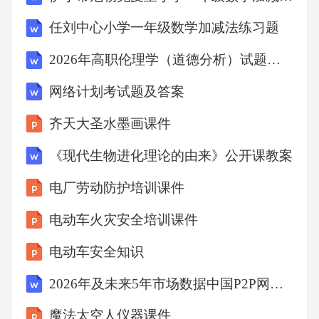
任刘中心小学一年级数学加减法练习题
C.工作区域温度过高
2026年高职伦理学（道德分析）试题及答案
D.工作时间过长
网络计划考试题及答案
齐天大圣水墨画课件
11.在进行裁边作业时，以下哪种行为是安全
《现代生物进化理论的由来》公开课教案
的？（）
电厂劳动防护培训课件
A.靠近高速旋转的刀片
电动车火灾安全培训课件
B.穿着宽松衣物
电动车安全知识
2026年及未来5年市场数据中国P2P网贷行业市场发展现状及投资规划建议报告
C.佩戴防护手套
魔法太空人仪器课件