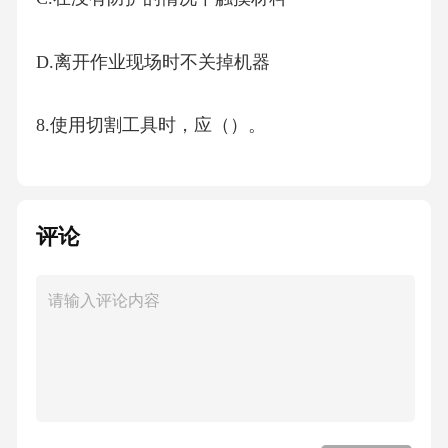
D.离开作业现场时不关掉机器
8.使用切割工具时，应（）。
A.保持刀具锋利
评论
B.直接用脚踩住材料
C.在没有防护的情况下操作
D.离开时忘记关闭机器
9.裁边拉毛工应（）。