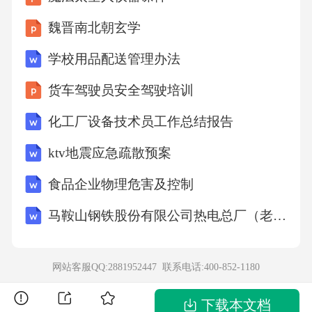
D.在没有防护的情况下操作
魏晋南北朝玄学
学校用品配送管理办法
12.使用砂光机时，应确保（）。
货车驾驶员安全驾驶培训
A.机器接地良好
化工厂设备技术员工作总结报告
B.直接触摸砂光机
ktv地震应急疏散预案
食品企业物理危害及控制
C.在没有防护的情况下操作
马鞍山钢铁股份有限公司热电总厂（老区）煤粉锅炉掺烧工业污泥改造项目环境影响报告书
D.离开时忘记关闭机器
网站客服QQ:2881952447 联系电话:
400-852-1180
13.在裁边拉毛作业中，以下哪种工具是不允许
下载本文档
使用的？（）