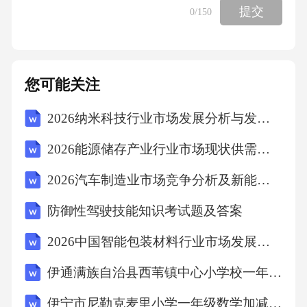
提交
0
/150
A.定期参加安全培训
您可能关注
B.不进行任何安全检查
2026纳米科技行业市场发展分析与发展趋势及投资前景预测报告
C.忽略安全操作规程
2026能源储存产业行业市场现状供需分析及投资评估规划分析研究报告
D.仅在紧急情况下佩戴防护装备
2026汽车制造业市场竞争分析及新能源汽车产业链整体发展规划
防御性驾驶技能知识考试题及答案
10.以下哪种情况属于紧急停机？（）
2026中国智能包装材料行业市场发展分析及投资价值评估研究报告
A.机器出现异常噪音
伊通满族自治县西苇镇中心小学校一年级数学加减法练习题
B.作业过程中感到不适
伊宁市尼勒克麦里小学一年级数学加减法练习题