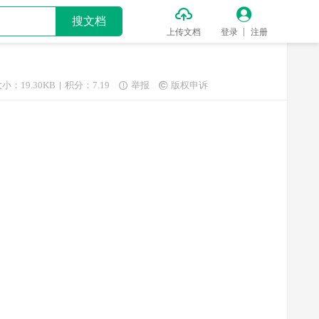


搜文档
上传文档
登录
注册
小：19.30KB
积分：7.19
举报
版权申诉

