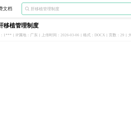
费文档

肝移植管理制度
1***
IP属地：广东
上传时间：2026-03-06
格式：DOCX
页数：29
大