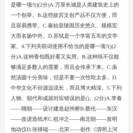
是哪一项?()(2分)A.万里长城是人类建筑史上的
一个创举。B.这些故宫文创产品不仅方便，而
且容易携带。C.秦始皇陵因历史悠久、规模宏
大而名扬中外。D.苏轼是一个学富五车的文学
家。4.下列关联词使用不恰当的是哪一项?()(2
分)A.这种香包既好看又实用。B.这种纸不仅能
够满足多数人的需要，而且会传承下来。C.虽
然汤圆十分美味，但是不要一次性吃太多。D.
中华文化不但源远流长，而且博大精深。5.下列
人物、朝代和成就对应错误的是()。(2分)A.李春
——隋朝——设计建造赵州桥B.蔡伦——东汉
——改进造纸术C.祖冲之——南北朝——发明
地动仪D.张择端——北宋——创作《清明上河