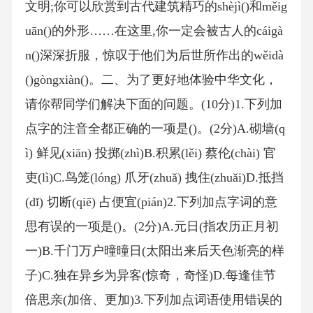
文明;你可以欣赏到古代建筑精巧的shèjì()和měig
uān()的外形……在这里,你一定会被古人的cáigà
n()深深折服，惊叹于他们为后世所作出的wěidà
()gòngxiàn()。二、为了更好地体验中华文化，
请你帮同学们解决下面的问题。(10分)1.下列加
点字的注音全都正确的一项是()。(2分)A.砌墙(q
ì) 鲜见(xiān) 投掷(zhì)B.积累(lěi) 蔡伦(chài) 官
吏(lì)C.鸟笼(lóng) 爪牙(zhuǎ) 拽住(zhuǎi)D.抵挡
(dǐ) 切断(qiē) 占便宜(pián)2.下列加点字词的意
思有误的一项是()。(2分)A.元日(指农历正月初
一)B.千门万户曈曈日(太阳出来后天色渐亮的样
子)C.独在异乡为异客(惊奇，奇怪)D.每逢佳节
倍思亲(加倍、更加)3.下列加点词语使用错误的