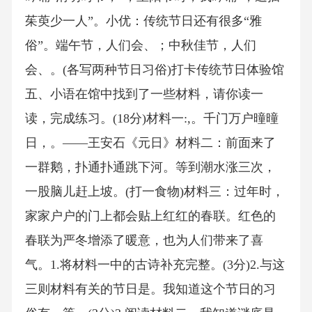
茱萸少一人”。小优：传统节日还有很多“雅
俗”。端午节，人们会、；中秋佳节，人们
会、。(各写两种节日习俗)打卡传统节日体验馆
五、小语在馆中找到了一些材料，请你读一
读，完成练习。(18分)材料一:,。千门万户曈曈
日，。——王安石《元日》材料二：前面来了
一群鹅，扑通扑通跳下河。等到潮水涨三次，
一股脑儿赶上坡。(打一食物)材料三：过年时，
家家户户的门上都会贴上红红的春联。红色的
春联为严冬增添了暖意，也为人们带来了喜
气。1.将材料一中的古诗补充完整。(3分)2.与这
三则材料有关的节日是。我知道这个节日的习