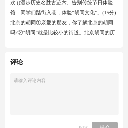
欢 ()漫步历史名胜古迹六、告别传统节日体验
馆，同学们踏街入巷，体验“胡同文化”。(15分)
北京的胡同①亲爱的朋友，你了解北京的胡同
吗?②“胡同”就是比较小的街道。北京胡同的历
史起源于元代，距今已有几百年了。在北京，
大大小小的胡同有几千条，有人曾说北京“有名
评论
的胡同三千六，没名的胡同赛牛毛”。③北京的
胡同，有的根据样子命名，比如喇叭胡同，就
因为它一头宽，一头窄，形状像极了一个大喇
叭。有的胡同以吉利话命名，这些名字里寄托
了人们美好的愿望，比如。还有一些胡同是以
市场做的生意命名，比如米市胡同，顾名思
义，这条胡同原来就是主要做卖米生意的。这
提交
0
/150