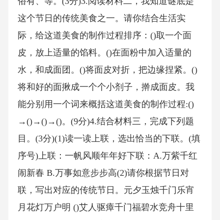
俗有、等。(3分)3.阅读材料二，我知道谜底是
这个节日的传统美食之一。请你结合生活实
际，给这道美食的制作过程排序：()取一个面
皮，放上适量的馅料。()在面粉中加入适量的
水，和成面团。()将面皮对折，把边缘捏紧。()
将和好的面揪成一个个小剂子，擀成面皮。我
能分别用一个词来概括这道美食的制作过程:()
→()→()→()。(9分)4.结合材料三，完成下列题
目。(3分)(1)读一读上联，选出恰当的下联。(填
序号)上联：一帆风顺年年好下联：A.万紫千红
闹新春 B.万事如意步步高(2)请你根据节日对
联，写出对应的传统节日。元夕玉烛千门乐宵
月花灯万户明 ()艾人驱瘴千门福碧水竞舟十里