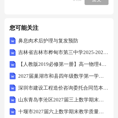
些胡同名字的由来多有趣呀！④北京的胡同千
奇百怪。最长的东交民巷胡同，长度跟被称为
“全国最长街道”的长安街只差一点儿。最短的胡
您可能关注
同是一尺大街，只有25米，成人走四十几步就
鼻息肉术后护理与复发预防
到头了。最宽的胡同是灵境胡同，最宽处达到3
2.18米，能并排停下十几辆汽车。最窄的胡同是
吉林省吉林市桦甸市第三中学2025-2026学年第二学期八年级期末英语试题（文字版含答案）
钱市胡同，最窄处仅0.4米，胖点儿的人就只能
【人教版2019必修第一册】高一物理4自由落体运动（教学设计）教案
侧身通过了。⑤北京的胡同还有着浓厚的文化
2027届巢湖市和县四年级数学第一学期期末检测模拟试题含解析
气息。被北京人叫作大栅(shí)栏(làn)儿的胡同汇
集了同仁堂、张一元等京城老字号，在那里可
深圳市建设工程造价咨询委托合同范本(范本)
以买到正宗的老北京特产。南锣鼓巷是当下最
山东青岛李沧区2027届三上数学期末复习检测试题含解析
时尚的胡同，那里有许多具有现代气息的旅
十堰市2027届六上数学期末教学质量检测试题含解析
馆、商店。什刹海胡同是最有历史文化的胡