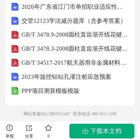
2026年广东省江门市单招职业适应性测试题库及答案详解（夺冠）
胡同?理由是什么?(4分)畅游创意写作厅七、绚
丽多彩的中华文化百花园让同学们陶醉其间，
交管12123学法减分题库（含参考答案）
请你提笔为创意写作厅再添新篇。(30分)我国有
GB/T 3478.9-2008圆柱直齿渐开线花键(米制模数齿侧配合)第9部分：量棒
很多传统节日，如“爆竹声声辞旧岁”的春节、
GB/T 3478.3-2008圆柱直齿渐开线花键(米制模数齿侧配合)第3部分: 37.5°压力角尺寸表
“花市灯如昼”的元宵节、“今夜月明人尽望”的中
GB/T 34517-2017航天器用非金属材料真空出气评价方法
秋节等。请你选择一个传统节日，写一篇习
作。既可以写自己家过节的情景，也可以写节
2023年旋挖钻钻孔灌注桩应急预案
日中发生的印象深刻的故事。题目自拟，不少
PPP项目测算模板模版
于300字。第四单元综合素养评价一、吸收经验
保存历史设计美观才干伟大贡献二、1.D2.C3.B
网站客服QQ:2881952447 联系电话:
400-852-1180
4.B5.C三、1.示例：广场上的人真多啊在喂鸽子
在跳舞在散步2.四、琴棋书画笔墨砚望闻问切雨
下载本文档
举报
分享
0