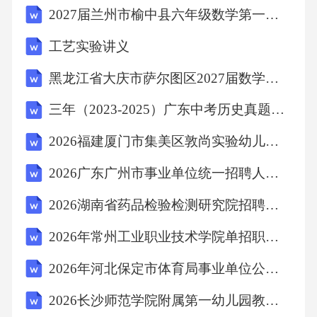
2027届兰州市榆中县六年级数学第一学期期末学业水平测试试题含解析
同，有恭王府、醇亲王府等四十余处文物保护
单位，到了那里会有一种“穿越”的感觉。⑥北京
工艺实验讲义
的胡同不仅趣味十足，更蕴含着北京城悠久的
黑龙江省大庆市萨尔图区2027届数学六年级第一学期期末质量检测试题含解析
历史文化。它就是一座民俗风情博物馆，那里
三年（2023-2025）广东中考历史真题分类汇编：专题04 中国现代史（八年级下册）（原卷版）
面的学问让你读不烦、探不完！1.联系上下文，
第②自然段“没名的胡同赛牛毛”中“赛牛毛”指。
2026福建厦门市集美区敦尚实验幼儿园产假顶岗教师招聘1人考试参考试题及答案解析
(2分)2.第③自然段的横线上应填()。(2分)A.史家
2026广东广州市事业单位统一招聘人才91人（医疗岗33人）笔试模拟试题及答案解析
胡同 B.菊儿胡同C.平安胡同 D.双柳树胡同3.根
2026湖南省药品检验检测研究院招聘编外人员2人考试参考题库及答案解析
据短文内容，补全下面的思维导图。(3分)4.[语
2026年常州工业职业技术学院单招职业倾向性测试题库附答案详解（a卷）
文要素题]第④自然段围绕“”这句话，列举
了、、最宽的和四条北京胡同，展示了北京胡
2026年河北保定市体育局事业单位公开选聘教练员19名笔试备考试题及答案解析
同的多样性。(4分)5.小凯来北京旅游，想感受
2026长沙师范学院附属第一幼儿园教师（非事业编制）招聘2人考试参考试题及答案解析
北京的文化气息。结合短文，你建议他去哪条