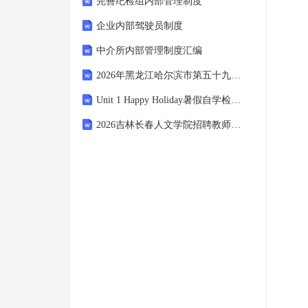
完善纪检组内部管理制度
企业内部驾驶员制度
中介所内部管理制度汇编
2026年黑龙江哈尔滨市第五十九中学校临时招聘笔试模拟试题及答案解析
Unit 1 Happy Holiday暑假自学检测题（含答案）-2025年暑假人教版(2024)英语八年级上册
2026吉林长春人文学院招聘教师笔试备考题库及答案解析