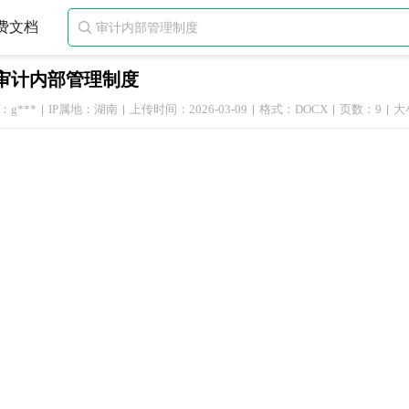
费文档

审计内部管理制度
g***
IP属地：湖南
上传时间：2026-03-09
格式：DOCX
页数：9
大