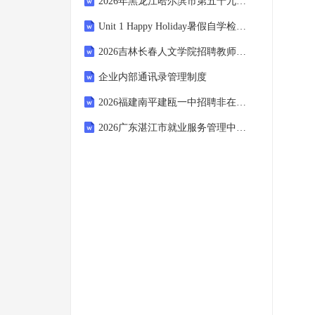
2026年黑龙江哈尔滨市第五十九中学校临时招聘笔试模拟试题及答案解析
Unit 1 Happy Holiday暑假自学检测题（含答案）-2025年暑假人教版(2024)英语八年级上册
2026吉林长春人文学院招聘教师笔试备考题库及答案解析
企业内部通讯录管理制度
2026福建南平建瓯一中招聘非在编顶岗高中化学教师1人考试参考题库及答案解析
2026广东湛江市就业服务管理中心公益性岗位招聘3人笔试备考题库及答案解析