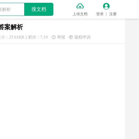


搜文档
上传文档
登录
注册
及答案解析
小：25.01KB
积分：7.19
举报
版权申诉

