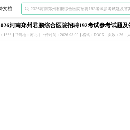
费文档

2026河南郑州君鹏综合医院招聘192考试参考试题
1***
IP属地：河北
上传时间：2026-03-09
格式：DOCX
页数：26
大