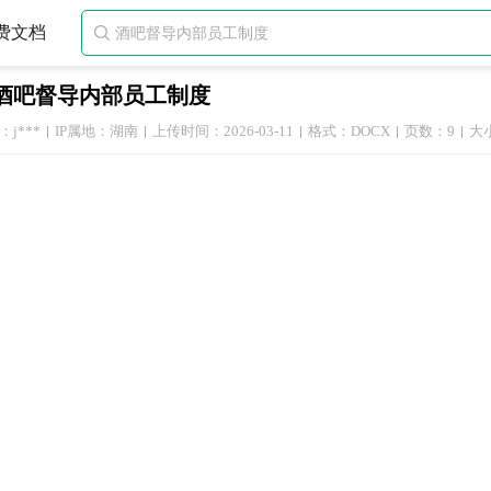
费文档

酒吧督导内部员工制度
j***
IP属地：湖南
上传时间：2026-03-11
格式：DOCX
页数：9
大小