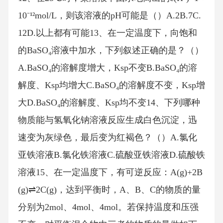
10⁻¹²mol/L，则该溶液的pH可能是（）A.2B.7C.
12D.以上都有可能13、在一定温度下，向饱和
的BaSO₄溶液中加水，下列叙述正确的是？（）
A.BaSO₄的溶解度增大，Ksp不变B.BaSO₄的溶
解度、Ksp均增大C.BaSO₄的溶解度不变，Ksp增
大D.BaSO₄的溶解度、Ksp均不变14、下列哪种
物质能与氢氧化钠溶液反应生成白色沉淀，迅
速变为灰绿色，最后变为红褐色？（）A.氯化
亚铁溶液B.氯化铁溶液C.硫酸亚铁溶液D.硫酸铁
溶液15、在一定温度下，有可逆反应：A(g)+2B
(g)⇌2C(g)，达到平衡时，A、B、C的物质的量
分别为2mol、4mol、4mol。若保持温度和压强