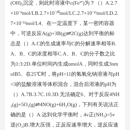
(OH)₃沉淀，则此时溶液中c(Fe³⁺)为？（）A.2.7
×10⁻⁹mol/LB.2.7×10⁻¹⁰mol/LC.2.7×10⁻¹¹mol/LD.2.
7×10⁻¹²mol/L4、在一定温度下，某一密闭容器
中，可逆反应A(g)+3B(g)⇌2C(g)达到平衡的标
志是（）A.C的生成速率与C的分解速率相等B.
A、B、C的浓度相等C.A、B、C的分子数之比
为1:3:2D.单位时间内生成nmolA，同时生成3nm
olB5、在25℃时，将pH=11的氢氧化钠溶液与pH
=3的盐酸溶液等体积混合，混合后溶液的pH为
（）A.7B.3.7C.10.3D.无法确定6、对于反应4NH
₃(g)+5O₂(g)⇌4NO(g)+6H₂O(g)，下列有关说法正
确的是（）A.达到化学平衡时，4v正(NH₃)=5v
逆(O₂)B.增大压强，正反应速率增大，逆反应速