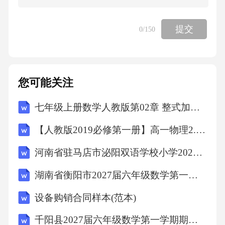
的标志是？（）A.单位时间内生成nmolA的同时
生成2nmolCB.容器内的总压强不随时间变化C.
提交
0
/150
A、B、C的浓度之比为1:2:2D.混合气体的密度
保持不变19、在一定温度下，向饱和碳酸钠溶
液中通入二氧化碳气体，有碳酸氢钠晶体析
您可能关注
出，这是因为（）A.碳酸氢钠的溶解度小于碳
七年级上册数学人教版第02章 整式加减测试卷（原卷版）
酸钠B.生成的碳酸氢钠质量比碳酸钠大C.溶液中
碳酸钠的质量分数变小D.溶液中碳酸钠的物质
【人教版2019必修第一册】高一物理2.时间 位移（教学设计）教案
的量浓度变小20、在25℃时，将pH=3的盐酸与p
河南省驻马店市泌阳双语学校小学2027届数学三上期末综合测试试题含解析
H=11的氢氧化钠溶液等体积混合，混合后溶液
湖南省衡阳市2027届六年级数学第一学期期末综合测试模拟试题含解析
的pH为（）A.7B.小于7C.大于7D.无法确定二、
设备购销合同样本(范本)
实验题（本大题共3个小题，共15分)1、（本题5
分）设计实验研究在一定温度和压强下，乙烯
千阳县2027届六年级数学第一学期期末监测模拟试题含解析