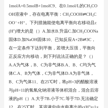
1molA+0.5molB+1molC9、在0.1mol/L的CH₃CO
OH溶液中，存在电离平衡：CH₃COOH⇌CH₃C
OO⁻+H⁺。下列措施能使电离平衡向右移动且c
(H⁺)增大的是（）A.加水B.升温C.加CH₃COONa
固体D.加NaOH固体10、已知反应A+2B⇌3C，
在一定条件下达到平衡，若增大压强，平衡向
正反应方向移动，则下列说法正确的是？（）
A.A为气体，B、C为非气体B.A、B、C均为气
体C.A、B为气体，C为非气体D.A为非气体，
B、C为气体11、在25℃时，将pH=3的醋酸溶液
与pH=11的氢氧化钠溶液等体积混合，混合后溶
液的pH（）A.大于7B.小于7C.等于7D.无法确定
12、在25℃时，某溶液中由水电离出的c(H⁺)=1×