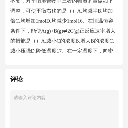
不变，对平衡混合物中三者的物质的量做如下
调整，可使平衡右移的是（）A.均减半B.均加
倍C.均增加1molD.均减少1mol16、在恒温恒容
条件下，能使A(g)+B(g)⇌2C(g)正反应速率增大
的措施是（）A.减小C的浓度B.增大B的浓度C.
减小压强D.降低温度17、在一定温度下，向密
闭容器中充入2molA和1molB发生反应：A(g)+B
(g)⇌2C(g)，达到平衡时，C的浓度为1mol/L。
评论
若保持温度和容积不变，再向容器中充入2molA
和1molB，达到新平衡时，C的浓度（）A.大于2
mol/LB.小于2mol/LC.等于2mol/LD.无法确定1
8、已知反应：A(g)+2B(g)⇌2C(g)，在一定温度
下，在容积恒定的密闭容器中，达到平衡状态