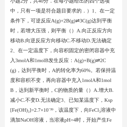
小题2分，共40分．在每小题给出的四个选项
中，只有一项是符合题目要求的．）1、在一定
条件下，可逆反应A(g)+2B(g)⇌3C(g)达到平衡
时，若增大压强，则平衡（）A.向正反应方向
移动B.向逆反应方向移动C.不移动D.无法确定
2、在一定温度下，向容积固定的密闭容器中充
入3molA和1molB发生反应：A(g)+B(g)⇌2C
(g)，达到平衡时，A的转化率为60%。若保持温
度和容积不变，再向容器中充入1molA和1mol
B，达到新平衡时，C的物质的量（）A.增大B.
减小C.不变D.无法确定3、已知某温度下，Ksp
[Fe(OH)₃]=2.7×10⁻³⁹，该温度下，向FeCl₃溶液中
滴加NaOH溶液，当溶液pH=4时，开始产生Fe