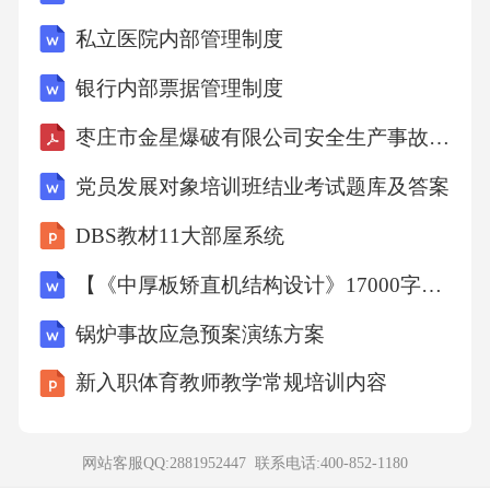
共5个小题，共25分)1、（本题5分）有一浓度为
私立医院内部管理制度
0.02mol/L的一元弱酸HB，其pH=3.5，计算该弱
银行内部票据管理制度
酸的电离常数Ka以及电离度。2、（本题5分）
枣庄市金星爆破有限公司安全生产事故应急预案1
在500mL浓度为0.5mol/L的氯化铁溶液中逐滴加
入0.5mol/L的氢氧化钠溶液，当生成沉淀的质量
党员发展对象培训班结业考试题库及答案
最大时，消耗氢氧化钠溶液的体积是多少？3、
DBS教材11大部屋系统
（本题5分）在101.3kPa、273K条件下，将2.0L
【《中厚板矫直机结构设计》17000字（论文）】
氮气和3.0L氢气充入5.0L密闭容器中合成氨，反
应达到平衡时，氨气的体积分数为20%，计算氮
锅炉事故应急预案演练方案
气的转化率和平衡常数K。4、（本题5分）已知
新入职体育教师教学常规培训内容
某有机物的最简式为C₃H₆O₂，其相对分子质量
为180，确定该有机物的分子式。
网站客服QQ:2881952447 联系电话:
400-852-1180