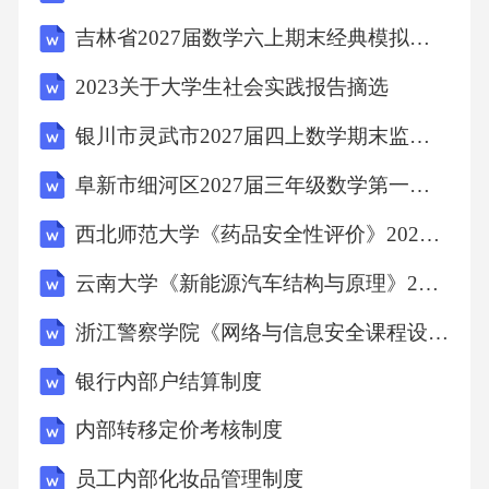
与溴水的加成反应速率和产物稳定性。准备乙
吉林省2027届数学六上期末经典模拟试题含解析
烯气体、溴水、密闭容器、温度和压强控制装
2023关于大学生社会实践报告摘选
置等，测量反应速率，检验产物，分析条件对
反应的影响。2、（本题5分）设计实验探究二
银川市灵武市2027届四上数学期末监测试题含解析
氧化硫的化学性质。通过二氧化硫与水、碱溶
阜新市细河区2027届三年级数学第一学期期末复习检测试题含解析
液、氧化剂等的反应实验，观察现象，检测产
西北师范大学《药品安全性评价》2024-2025学年第二学期期末试卷
物，总结二氧化硫的氧化性、还原性和酸性氧
云南大学《新能源汽车结构与原理》2024-2025学年第二学期期末试卷
化物的性质。3、（本题5分）开展实验研究不
同浓度的酒精溶液在加热条件下的挥发速率。
浙江警察学院《网络与信息安全课程设计》2024-2025学年第二学期期末试卷
通过测量一定时间内酒精溶液质量的减少量，
银行内部户结算制度
分析浓度、温度、空气流速等因素对酒精挥发
内部转移定价考核制度
速率的影响，并探讨其在实际生活中的应用，
如消毒酒精的使用效果。三、计算题（本大题
员工内部化妆品管理制度