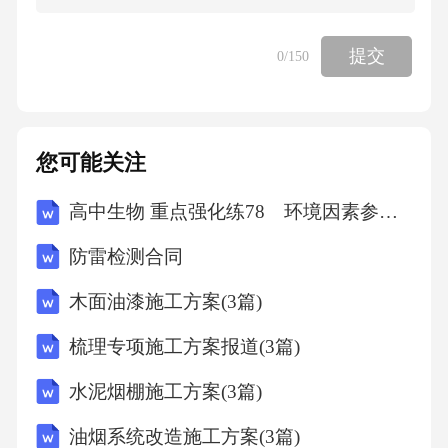
ceisreallybeautiful!”B.“嗯，我知道了。”翻译成
“Yes,Iknow.”C.“哎呀，我忘了。”翻译成“Oh,Ifor
提交
0
/150
got.”D.“哼，我才不信呢。”翻译成“No,Idon'tbeli
eveit.”15、对于翻译中源语和目标语的词汇空缺
现象，以下哪种应对方法更恰当？（）A.借用
您可能关注
其他语言的词汇B.创造新的词汇C.通过解释或描
高中生物 重点强化练78 环境因素参与调节植物的生命活动
述来表达D.忽略词汇空缺，不进行处理16、翻
译哲学类文本时，对于一些抽象、深奥的概
防雷检测合同
念，以下哪种翻译思路更有助于读者理解？
木面油漆施工方案(3篇)
（）A.用形象的语言解释B.查找对等的专业术
梳理专项施工方案报道(3篇)
语C.保留原文的晦涩表述D.结合实例进行说明1
水泥烟棚施工方案(3篇)
7、当翻译涉及到古代文化的文本时，对于一些
已经不再使用或难以理解的古词汇，以下哪种
油烟系统改造施工方案(3篇)