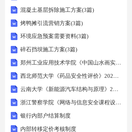
翻译方式更为恰当？（）A.查找对应的现代词
混凝土基层拆除施工方案(3篇)
汇B.进行详细的注释说明C.用相近意思的常见词
烤鸭摊引流营销方案(3篇)
汇替代D.保留原文不翻译18、在翻译时尚类文
章时，对于品牌名称和时尚术语的翻译要符合
环境应急预案需要资料(3篇)
行业习惯。“高级定制”常见的英文表述是？（）
碎石挡坝施工方案(3篇)
A.High-levelcustomizationB.Advancedcustomizati
郑州工业应用技术学院《中国山水画实验》2024-2025学年第二学期期末试卷
onC.HautecoutureD.Premiumcustomization19、对
西北师范大学《药品安全性评价》2024-2025学年第二学期期末试卷
于句子“Theweatherforecastsaysitwillraintomorro
w.”，正确的翻译是？（）A.天气预报说明天会
云南大学《新能源汽车结构与原理》2024-2025学年第二学期期末试卷
下雨B.天气预测称明天将要下雨C.天气预报讲明
浙江警察学院《网络与信息安全课程设计》2024-2025学年第二学期期末试卷
天要下雨D.这个天气预报说明天会有雨20、句
银行内部户结算制度
子“Youcan'tjudgeabookbyitscover.”应该被翻译
内部转移定价考核制度
为？（）A.你不能通过封面来判断一本书B.人