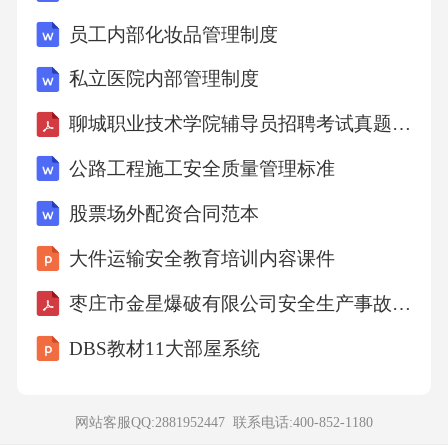
不可貌相C.你不能凭借书的封面来评判它D.不
员工内部化妆品管理制度
能以貌取书二、简答题（本大题共5个小题，共
私立医院内部管理制度
25分)1、（本题5分）当翻译科技文献中的专业
聊城职业技术学院辅导员招聘考试真题及答案
术语时，没有完全对应的译词，应采取何种策
略来确保术语翻译的准确性和专业性？2、（本
公路工程施工安全质量管理标准
题5分）当原文是一部传记的结尾，如何通过翻
股票场外配资合同范本
译总结人物的一生并传达其精神内涵？3、（本
大件运输安全教育培训内容课件
题5分）翻译法律文件时，如何处理其中的模糊
枣庄市金星爆破有限公司安全生产事故应急预案1
性和多义性语言，以避免法律纠纷？4、（本题
5分）翻译与野生动物保护相关的资料，如何准
DBS教材11大部屋系统
确传达保护措施和动物生态方面的内容？5、
（本题5分）科技论文讨论部分翻译有哪些要点
网站客服QQ:2881952447 联系电话:
400-852-1180
和注意事项？分析其重要性及翻译方法。三、