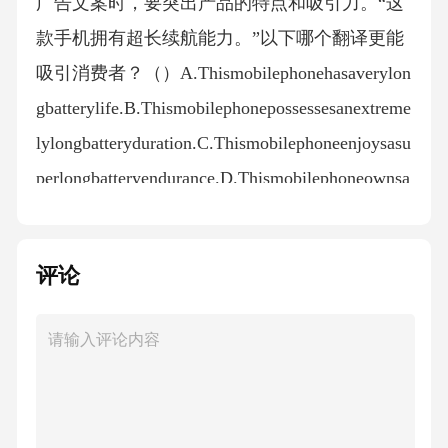
广告文案时，要突出产品的特点和吸引力。“这
款手机拥有超长续航能力。”以下哪个翻译更能
吸引消费者？（）A.Thismobilephonehasaverylon
gbatterylife.B.Thismobilephonepossessesanextreme
lylongbatteryduration.C.Thismobilephoneenjoysasu
perlongbatteryendurance.D.Thismobilephoneownsa
particularlylongbatterycapacity.13、对于中国传统
文化中的概念，翻译要忠实反映其内涵。“阴阳”
评论
常见的英语表述是？（）A.PositiveandNegative
B.YinandYangC.DarkandBrightD.MaleandFemale1
4、在翻译中，要注意不同语言的语气词使用差
异，以下哪个句子中的语气词翻译比较恰当？
（）A.“哇，这个地方真美！”翻译成“Oh,thispla