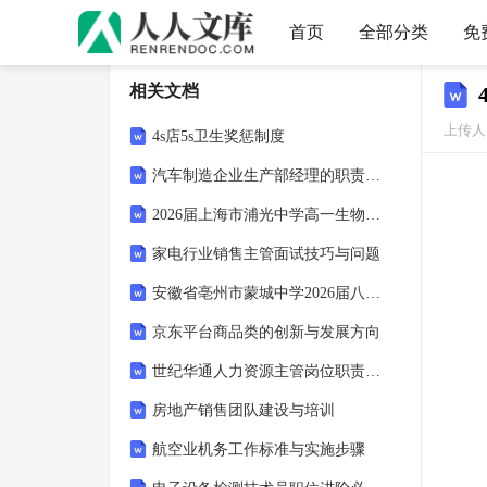
首页
全部分类
免
相关文档
上传人：
4s店5s卫生奖惩制度
汽车制造企业生产部经理的职责和要求
2026届上海市浦光中学高一生物第二学期期末综合测试试题含解析
家电行业销售主管面试技巧与问题
安徽省亳州市蒙城中学2026届八下生物期末调研模拟试题含解析
京东平台商品类的创新与发展方向
世纪华通人力资源主管岗位职责指南
房地产销售团队建设与培训
航空业机务工作标准与实施步骤