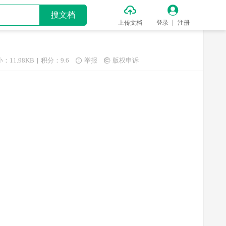


搜文档
上传文档
登录
注册
：11.98KB
积分：9.6
举报
版权申诉

