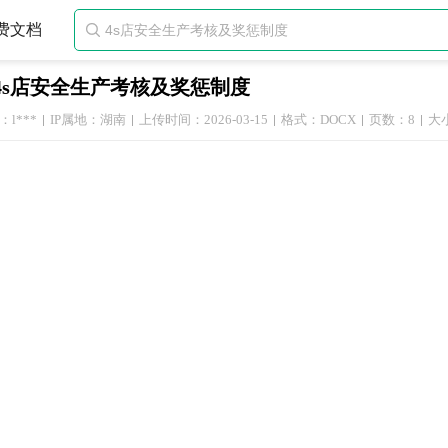
费文档

4s店安全生产考核及奖惩制度
l***
IP属地：湖南
上传时间：2026-03-15
格式：DOCX
页数：8
大小