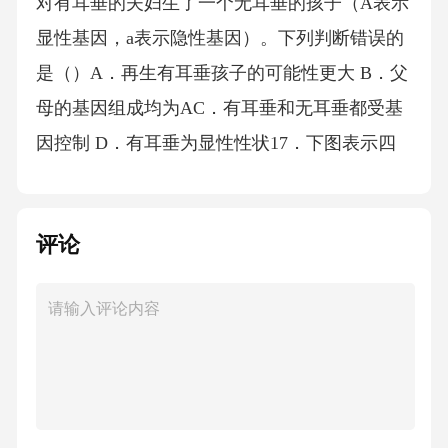
对有耳垂的夫妇生了一个无耳垂的孩子（A表示
显性基因，a表示隐性基因）。下列判断错误的
是（）A．再生有耳垂孩子的可能性更大 B．父
母的基因组成均为AC．有耳垂和无耳垂都受基
因控制 D．有耳垂为显性性状17．下图表示四
种生物的附肢，它们彼此亲缘关系最远的是A．
鲸鱼的鳍B．马的前肢C．昆虫的附肢D．蝙蝠
评论
的翼手18．通过始祖鸟化石，能证明有较近亲
缘关系的两类生物是（）A．鱼类和两栖类B．
鱼类和爬行类C．爬行类和鸟类D．爬行类和哺
乳类19．美国利用中国野生大豆解决萎黄病以
及袁隆平院士培育杂交水稻都利用了A．生物分
布多样性 B．基因多样性C．生物种类多样性