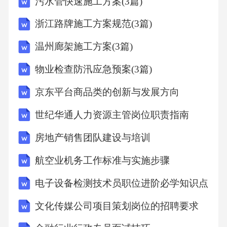
污水管快速施工方案(3篇)
风杆菌，它是____________（填“原核”或“真核”
浙江路牌施工方案规范(3篇)
生物），它的繁殖速度非常快，因为它的生殖
方式是____________。22．阅读以下材料，回
温州廊架施工方案(3篇)
答问题:材料一:江口鸟洲位于衡阳市衡南县江口
物业检查防汛应急预案(3篇)
镇内，其中的白鹳每年4月初从热带迁徒至江口
京东平台商品类的创新与发展方向
鸟洲繁殖，为衡阳增添了一道美丽的风景。材
世纪华通人力资源主管岗位职责指南
料二:动物使我们的星球充满了生机与活力，它
们的行踪几乎处处可见，诗人的笔下也留下了
房地产销售团队建设与培训
它们的身影:”稻花香里说丰年，听取蛙声一
航空业机务工作标准与实施步骤
片”、”采得百花成蜜后，为谁辛苦为谁甜”、”三
电子设备检测技术员职位进阶必学知识点
月闻黄鹂，幼妇悯蚕饥饿”…（1）从行为的获
得途径来说，材料一中的白鹳的迁徒属于_____
文化传媒公司项目策划岗位的招聘要求
_行为。（2）人和小白鼠任何动作的完成都是