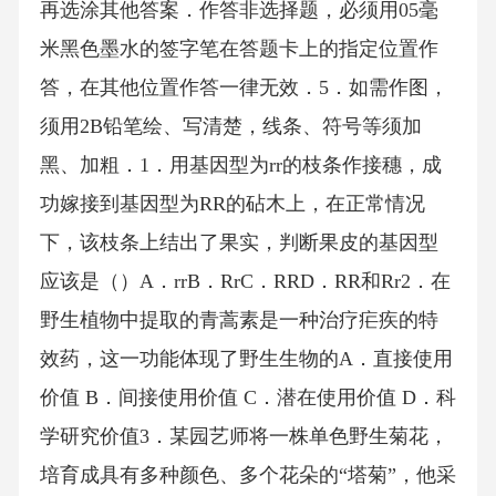
再选涂其他答案．作答非选择题，必须用05毫
米黑色墨水的签字笔在答题卡上的指定位置作
答，在其他位置作答一律无效．5．如需作图，
须用2B铅笔绘、写清楚，线条、符号等须加
黑、加粗．1．用基因型为rr的枝条作接穗，成
功嫁接到基因型为RR的砧木上，在正常情况
下，该枝条上结出了果实，判断果皮的基因型
应该是（）A．rrB．RrC．RRD．RR和Rr2．在
野生植物中提取的青蒿素是一种治疗疟疾的特
效药，这一功能体现了野生生物的A．直接使用
价值 B．间接使用价值 C．潜在使用价值 D．科
学研究价值3．某园艺师将一株单色野生菊花，
培育成具有多种颜色、多个花朵的“塔菊”，他采