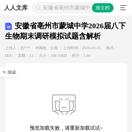
人人文库
安徽省亳州市蒙城中学2026届八下生
搜文档
安徽省亳州市蒙城中学2026届八下
生物期末调研模拟试题含解析
上传人：志***
IP属地：云南
上传时间：2026-03-15
格式：
DOC
页数：12
大小：198.50KB
积分：5.99
阅读
预览加载失败，请重新加载试试~