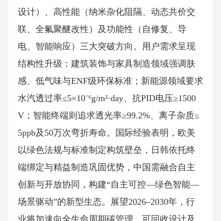
设计）、高性能（纳米杂化阻隔、动态共价交
联、全氟聚醚改性）及功能性（自修复、导
电、智能响应）三大突破方向。用户需求呈现
结构性升级：建筑装饰与家具制造领域强调肤
感、低气味与ENF级环保标准；新能源领域要求
水汽透过率≤5×10⁻⁶g/m²·day、抗PID电压≥1500
V；智能终端则追求透光率≥99.2%、离子杂质≤
5ppb及50万次弯折寿命。国际经验表明，欧美
以绿色法规与标准制定构筑壁垒，日韩依托终
端绑定与精益制造巩固优势，中国需融合自主
创新与开放协同，构建“自主可控—绿色智能—
场景驱动”的新型生态。展望2026–2030年，行
业将加速向全生命周期碳管理、可回收设计及