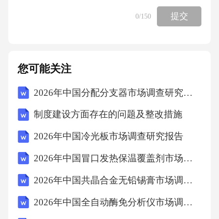
游见闻中找寻权利与义务统一之道！设计意
提交
0
/150
图：时政热点引入主题，创设主线情境。二、
新课讲授总议题：行在路上，法在心中—如何
从出游见闻中找寻权利与义务统一之道？分议
您可能关注
题1：探本源·权利与义务为何相伴而生？知识关
2026年中国分配分支器市场调查研究报告
联：1.权利与义务的关系？【议学情境】出游场
景中见权利义务2026年春节9天连休，促成“史
制度建设方面存在的问题及整改措施
上最长春节假期”，强力激活文旅市场，对住
2026年中国冷光板市场调查研究报告
宿、交通、景区、餐饮等相关行业形成了强劲
2026年中国冒口发热保温覆盖剂市场调查研究报告
的带动效应，在这些场景中我们处处可见权利
和义务。交通出行：购票时游客享有自主选择
2026年中国共晶合金无铅锡膏市场调查研究报告
权、公平交易权等，同时车站、机场等场所的
2026年中国全自动酶免分析仪市场调查研究报告
工作人员有为游客提供服务、保障游客安全等