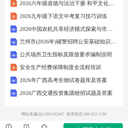
2026六年级道德与法治下册 和平文化的培养
事故，提高出行效率，保障交通参与者的安
2026九年级下语文中考复习技巧训练
全，营造有序、安全的交通环境。）（3）从中
你感觉到权利和义务有何关系？【议学成果】1.
2026中国农机共享经济模式探索与市场可行性研究
权利与义务的关系？（1）公民的权利与义务相
兰州市(2026年)辅警招聘公安基础知识考试题库及答案
互依存、相互促进。①相互依存：权利的实现
公共场所卫生指标及限值要求编制说明
需要义务的履行，义务的履行离不开权利的实
安全生产经费保障制度全流程培训
现。②相互促进：公民权利的充分实现，可以
激发公民的主人翁意识，调动其履行义务的积
2026年广西高考生物试卷题库及答案
极性和主动性，自觉承担对国家和社会的责
2026广西交通投资集团校招试题及答案
任。公民自觉履行义务，促进国家发展和社会
进步，又为其权利的实现提供和创造更好的条
网站客服QQ:2881952447 联系电话:
400-852-1180
件。【议学任务】2.辨权利·析义务（1）那么游