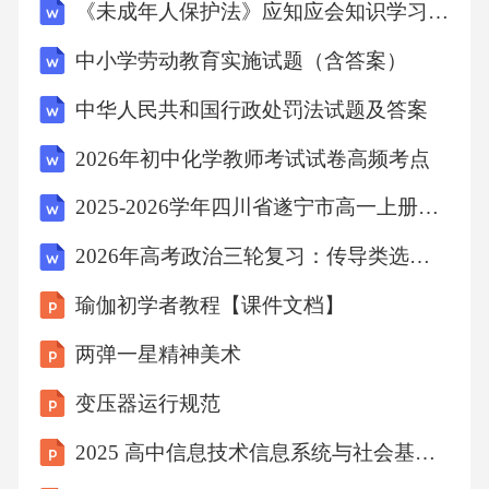
《未成年人保护法》应知应会知识学习测试题附答案
义务。景区游玩：游客享有在良好的自然环境
中小学劳动教育实施试题（含答案）
中游玩的权利，同时不能乱扔垃圾、破坏生态
环境。【议学任务】1.知权利·明义务（1）参照
中华人民共和国行政处罚法试题及答案
上述情境，列举一项你所享有的权利，说说这
2026年初中化学教师考试试卷高频考点
一权利的实现需要他人付出怎样的努力？（提
2025-2026学年四川省遂宁市高一上册期末教学质量监测数学试卷（原卷）
示：比如受教育权。教师需要精心备课、认真
授课；安保人员守护校园安全；教育部门要制
2026年高考政治三轮复习：传导类选择题解题方法指南（含练习题及答案）
定合理的教育政策；家长给予精神鼓励和物质
瑜伽初学者教程【课件文档】
支持...）（2）参照上述情境，列举一项你所承
两弹一星精神美术
担的义务，说说履行这一义务对自己和他人具
变压器运行规范
有什么意义。（提示：比如遵守交通规则。对
自己：保障自身出行安全，降低遭遇交通事故
2025 高中信息技术信息系统与社会基础概念课件
的风险...对他人：避免因个人违规行为引发交通