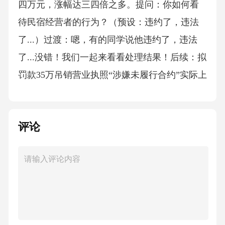
四万元，涨幅达三四倍之多。提问：你如何看
待民宿经营者的行为？（预设：违约了，违法
了...）过渡：嗯，有的同学说他违约了，违法
了...没错！我们一起来看看处理结果！后续：拟
罚款35万吊销营业执照“涉嫌未履行合约”实际上
涉及到权利与义务，李先生通过平台成功预订
民宿时，与民宿经营者之间的合同已成立并生
评论
效。李先生通过付款获得居住民宿的权利，民
宿经营者有提供民宿给李先生居住的义务，民
宿经营者不履行合同义务，就应当承担违约责
任。权利和义务我们之前学习过，那么二者是
什么关系？我们应该如何正确处理二者的关
系？今天就让我们行在路上，法在心中—从出