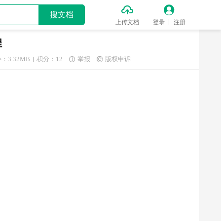


搜文档
上传文档
登录
注册
程
：3.32MB
积分：12
举报
版权申诉

