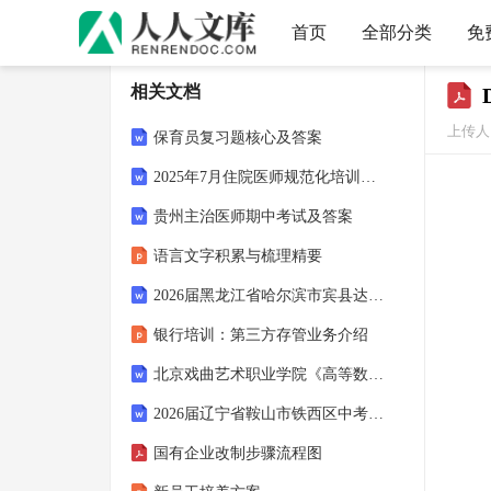
首页
全部分类
免
相关文档
上传人：
保育员复习题核心及答案
2025年7月住院医师规范化培训《全科医学》考试（含答案解析）
贵州主治医师期中考试及答案
语言文字积累与梳理精要
2026届黑龙江省哈尔滨市宾县达标名校中考猜题生物试卷含解析
银行培训：第三方存管业务介绍
北京戏曲艺术职业学院《高等数学3下》2025-2026学年第一学期期末试卷（A卷）
2026届辽宁省鞍山市铁西区中考数学最后冲刺模拟试卷含解析
国有企业改制步骤流程图