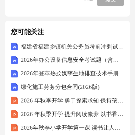
③液氧；④合金（1）利用物质延展性的是____
_______。（2）利用硬度大的性质的是_______
____。（3）作为推进器燃料的是__________
您可能关注
_。（4）作为推进器助燃剂的是___________。
福建省福建乡镇机关公务员考前冲刺试题解析及答案(2026年)
22.云南出产的桃花盐因色如桃花而得名。用300
g常温盐泉卤水敞锅熬制得60g桃花盐，其中含
2026年办公设备信息安全考试题（含答案）
氯化钠95%，其余为矿物质等。（1）桃花盐的
2026年登革热蚊媒孳生地排查技术手册
色如桃花是源于___________(选填“氯化钠”或
绿化施工劳务分包合同(2026版)
“矿物质”)。（2）桃花盐食用后不易得甲状腺肿
大症，说明其中可能含有的元素是__________
2026 年秋季开学 勇于探索求知 保持孩童好奇心
_。（3）常温下该盐泉卤水中NaCl的质量分数
2026 年秋季开学 提升阅读素养 以书香浸润青春岁月
为___________，属于NaCl的___________(选填
2026年秋季小学开学第一课 读书让人生更精彩
“饱和”或“不饱和”)溶液。(该温度下NaCl的溶解