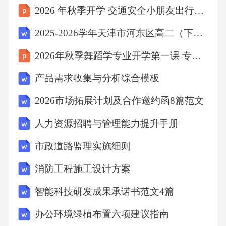
2026 年秋季开学 交通安全小朋友出行必修课
度为36g)23.兴趣小组取京杭大运河水样进行净
化实验。（1）设计：运河水中含有泥沙等不溶
2025-2026学年天津市河东区高二（下）期末物理试卷（含答案）
性杂质以及色素、异味、矿物质、微生物等。
2026年秋季舞蹈学专业开学第一课 专业素养与核心竞争力
①可以通过___________(填操作名称)去除泥沙
产品需求收集与分析综合模板
等不溶性杂质。②下图为活性炭吸附后的微观
图示，活性炭具有___________结构，可以吸附
2026市场拓展计划及合作邀约函8篇范文
色素和异味分子。（2）净化：将饮用水瓶和纱
人力资源招聘与管理能力提升手册
布、活性炭等组合成如图所示装置进行水的净
市政道路监理实施细则
化。其中，装置制作较合理的是___________(选
消防工程施工设计方案
填“A”或“B”)。通过该装置净化后的水________
___(选填“适宜”或“不宜”)直接饮用。（3）总
智能科技研发成果承诺书范文4篇
结：①混合物分离的一般思路和方法是(将序号
办公环境绿植布置六项建议指南
排序)___________。a．分析混合物成分b．找到