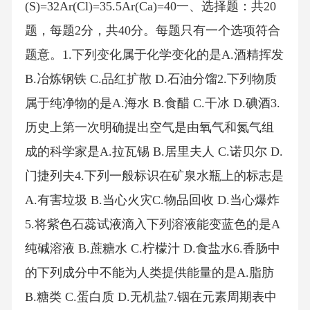
(S)=32Ar(Cl)=35.5Ar(Ca)=40一、选择题：共20
题，每题2分，共40分。每题只有一个选项符合
题意。1.下列变化属于化学变化的是A.酒精挥发
B.冶炼钢铁 C.品红扩散 D.石油分馏2.下列物质
属于纯净物的是A.海水 B.食醋 C.干冰 D.碘酒3.
历史上第一次明确提出空气是由氧气和氮气组
成的科学家是A.拉瓦锡 B.居里夫人 C.诺贝尔 D.
门捷列夫4.下列一般标识在矿泉水瓶上的标志是
A.有害垃圾 B.当心火灾C.物品回收 D.当心爆炸
5.将紫色石蕊试液滴入下列溶液能变蓝色的是A
纯碱溶液 B.蔗糖水 C.柠檬汁 D.食盐水6.香肠中
的下列成分中不能为人类提供能量的是A.脂肪
B.糖类 C.蛋白质 D.无机盐7.铟在元素周期表中