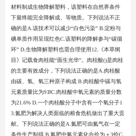
材料制成生物降解塑料，该塑料在自然界条件
下最终能完全降解成、等物质。下列说法不正
确的是A.该技术可以减少“白色污染” B.淀粉与
碘单质作用呈现红色C.该塑料的降解参与“碳循
环” D.生物降解塑料也需合理使用12.《本草纲
目》记载食肉桂能“面生光华”。肉桂酸()是肉桂
的主要有效成分，下列说法正确的是A.肉桂酸
由碳、氢、氧三种原子构成 B.肉桂酸中碳与氢
元素质量比为9∶8C.肉桂酸中氧元素的质量分数
为21.6% D.一个肉桂酸分子中含有一个氧分子1
3.氮肥为解决人类面临的粮食危机做出了重大贡
献。下列说法正确的是A.氮肥可由氮气在一定
条件生产制得 B.氮肥中氮元素化合价为＋3价C.