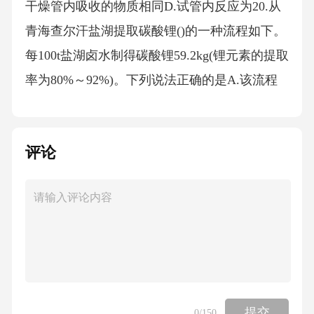
干燥管内吸收的物质相同D.试管内反应为20.从
青海查尔汗盐湖提取碳酸锂()的一种流程如下。
每100t盐湖卤水制得碳酸锂59.2kg(锂元素的提取
率为80%～92%)。下列说法正确的是A.该流程
中石灰石的作用可以直接用生石灰来替代B.该
流程中能循环利用的物质是和C.蒸发结晶法可
评论
将氯化锂中混有的氯化钠完全除去D.该盐湖卤
水中锂元素的质量分数最高为0.014%二、填空
题：本题包括4小题，共20分。21.“嫦娥六号”在
月球背面顺利着陆(如图)。它表面覆盖了聚酰亚
胺—铝箔多层复合材料，推进器用到了液氢和
液氧，着陆后用高强度合金铲进行月壤采样。
请用下列物质的序号填空。①铝箔；②液氢；
提交
0
/150