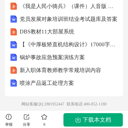
《我是人民小骑兵》（课件）人音版 音乐二年级下册
分离方法c．寻找成分性质差异②自制净水器净
水材料的选择需要考虑的因素有(写一条)______
党员发展对象培训班结业考试题库及答案
_____。24.“一抹龙泉红，千秋国色浓”。常州龙
DBS教材11大部屋系统
泉印泥(如图)是中国印泥三大瑰宝之一、龙泉藕
【《中厚板矫直机结构设计》17000字（论文）】
丝印泥主要原料有朱砂(HgS)、蓖麻油、藕丝
锅炉事故应急预案演练方案
等，具有“冬不凝固、水浸不烂”的特点。（1）
“一抹龙泉红”源于朱砂，“千秋国色浓”说明HgS
新入职体育教师教学常规培训内容
通常情况下化学性质________(选填“稳定”或“活
喷涂产品返工处理方案
泼”)。（2）“冬不凝固”源于使用了经六年晾晒
而成的蓖麻油，它的凝固点___________(选填
网站客服QQ:2881952447 联系电话:
400-852-1180
“高”或“低”)。天然蓖麻油作为植物性油脂，___
________(选填“属于”或“不属于”)有机高分子化
下载本文档
举报
分享
0