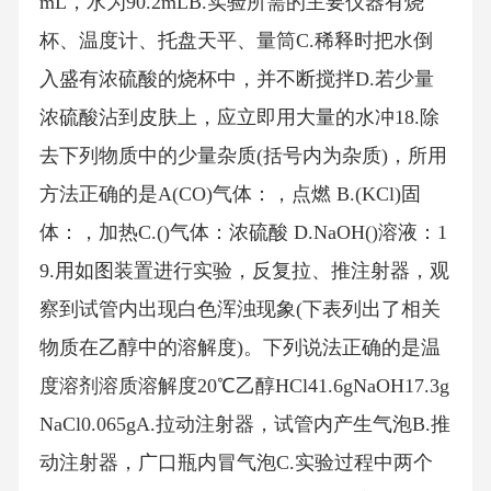
mL，水为90.2mLB.实验所需的主要仪器有烧
杯、温度计、托盘天平、量筒C.稀释时把水倒
入盛有浓硫酸的烧杯中，并不断搅拌D.若少量
浓硫酸沾到皮肤上，应立即用大量的水冲18.除
去下列物质中的少量杂质(括号内为杂质)，所用
方法正确的是A(CO)气体：，点燃 B.(KCl)固
体：，加热C.()气体：浓硫酸 D.NaOH()溶液：1
9.用如图装置进行实验，反复拉、推注射器，观
察到试管内出现白色浑浊现象(下表列出了相关
物质在乙醇中的溶解度)。下列说法正确的是温
度溶剂溶质溶解度20℃乙醇HCl41.6gNaOH17.3g
NaCl0.065gA.拉动注射器，试管内产生气泡B.推
动注射器，广口瓶内冒气泡C.实验过程中两个