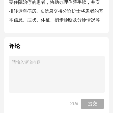
要住院治疗的患者，协助办理住院手续，并安
排转运至病房。6.信息交接分诊护士将患者的基
本信息、症状、体征、初步诊断及分诊情况等
详细信息准确无误地交接给接诊医生。交接过
程中，确保信息传递清晰、完整，双方签字确
评论
认，以保证患者后续治疗的连续性和准确性。
四、分诊标准1.发热分诊标准体温≥37.3℃，伴
有头痛、乏力、肌肉酸痛等全身症状，考虑为
发热待查，分诊至发热门诊。体温≥38℃，伴有
咳嗽、咳痰、流涕、咽痛等呼吸道症状，则需
进一步排查是否为呼吸道感染性疾病，仍分诊
至发热门诊。体温≥39℃，或伴有寒战、抽搐、
提交
0
/150
意识障碍等严重症状，应立即分诊至急诊科进