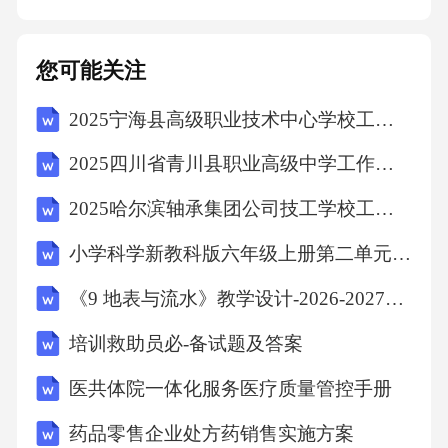
行紧急处理。2.腹泻分诊标准每日排便次数≥3
次，大便性状为稀便或水样便，无明显腹痛、
您可能关注
发热等其他伴随症状，可能为非感染性腹泻，
2025宁海县高级职业技术中心学校工作人员招聘考试试题
分诊至肠道门诊就诊。每日排便次数≥3次，大
便性状为脓血便，伴有腹痛、里急后重等症
2025四川省青川县职业高级中学工作人员招聘考试试题
状，高度怀疑细菌性痢疾等肠道传染病，分诊
2025哈尔滨轴承集团公司技工学校工作人员招聘考试试题
至肠道门诊，并按照传染病防控要求进行隔离
小学科学新教科版六年级上册第二单元3.光能穿透物体吗教案（2026秋版）
和报告。腹泻伴有发热、恶心、呕吐、腹痛等
症状，且发热体温≥38℃，需综合评估病情，可
《9 地表与流水》教学设计-2026-2027学年苏教版（新教材）小学科学五年级上册
能为感染性腹泻合并其他病症，根据具体情况
培训救助员必-备试题及答案
分诊至发热门诊或肠道门诊，必要时先在急诊
医共体院一体化服务医疗质量管控手册
科进行紧急处理。五、特殊情况处理1.批量患者
药品零售企业处方药销售实施方案
当出现批量发热腹泻患者同时就诊时，分诊护