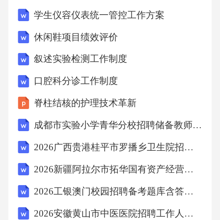
士应立即报告科室负责人及医院相关部门，启
学生仪容仪表统一管控工作方案
动应急预案。迅速调配足够的人力和物力资
休闲鞋项目绩效评价
源，确保分诊工作有序进行。按照病情轻重缓
叙述实验检测工作制度
急，优先处理病情较重的患者，同时合理安排
其他患者的分诊和就诊顺序，避免患者长时间
口腔科分诊工作制度
等待。加强与各科室之间的沟通协调，确保患
脊柱结核的护理技术革新
者能够及时、有效地得到救治。2.无家属陪同患
成都市实验小学青华分校招聘储备教师备考题库及答案详解（有一套）
者对于无家属陪同的发热腹泻患者，分诊护士
2026广西贵港桂平市罗播乡卫生院招聘编外工作人员的3人备考题库及1套参考答案详解
应给予更多的关心和帮助。详细询问患者病史
和症状，尽量获取完整的信息。协助患者进行
2026新疆阿拉尔市拓华国有资产经营有限责任公司招（竞）聘高层管理人员5人备考题库附答案详解（精练）
各项检查和治疗，如缴费、取药等。在患者病
2026工银澳门校园招聘备考题库含答案详解（黄金题型）
情允许的情况下，联系其家属或相关联系人，
2026安徽黄山市中医医院招聘工作人员3人备考题库含答案详解ab卷
告知患者的病情和就诊情况。3.疑难复杂病例对