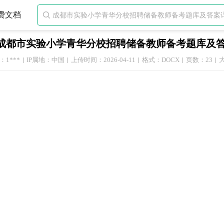
费文档

成都市实验小学青华分校招聘储备教师备考题库及
1***
IP属地：中国
上传时间：2026-04-11
格式：DOCX
页数：23
大