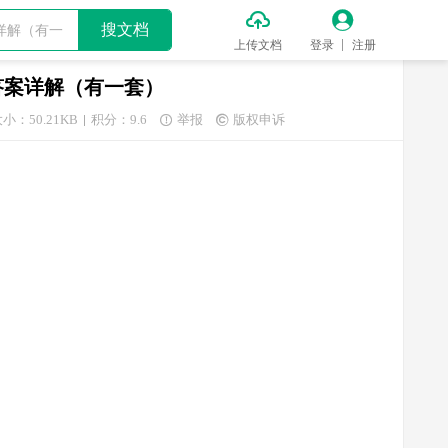


搜文档
上传文档
登录
注册
答案详解（有一套）
小：50.21KB
积分：9.6
举报
版权申诉

