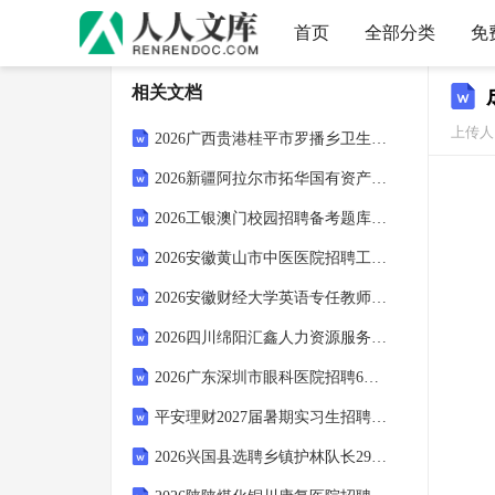
首页
全部分类
免
相关文档
上传人：
2026广西贵港桂平市罗播乡卫生院招聘编外工作人员的3人备考题库及1套参考答案详解
2026新疆阿拉尔市拓华国有资产经营有限责任公司招（竞）聘高层管理人员5人备考题库附答案详解（精练）
2026工银澳门校园招聘备考题库含答案详解（黄金题型）
2026安徽黄山市中医医院招聘工作人员3人备考题库含答案详解ab卷
2026安徽财经大学英语专任教师（人事代理）招聘2人备考题库附答案详解（完整版）
2026四川绵阳汇鑫人力资源服务有限公司招聘服务人员1人备考题库及答案详解（夺冠）
2026广东深圳市眼科医院招聘6人备考题库含答案详解（培优b卷）
平安理财2027届暑期实习生招聘备考题库及一套参考答案详解
2026兴国县选聘乡镇护林队长29人备考题库含答案详解（基础题）