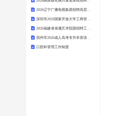
2026陕陕煤化铜川康复医院招聘6人备考题库（含答案详解）
2026辽宁广播电视集团招聘高层次和急需紧缺人才31人备考题库含答案详解（新）
深圳市2026国家开放大学工商管理-期末考试提分复习题(含答案)
2026福建省省属艺术院团招聘工作人员21人备考题库含答案详解ab卷
宿州市2026成人高考专升本英语预测试题(含答案)
口腔科管理工作制度