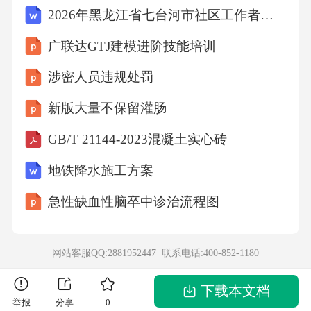
2026年黑龙江省七台河市社区工作者招聘笔试参考试题及答案解析
进行的不法侵害，而采取的制止不法侵害的行
为。C项错误，乙的行为虽然合法，但并非完全
广联达GTJ建模进阶技能培训
无责任。D项错误，意外事件是指不能预见、不
涉密人员违规处罚
能避免且不能克服的损害，乙的行为具有可预
新版大量不保留灌肠
见性。故选B。11．某社区为预防传染病的发
GB/T 21144-2023混凝土实心砖
生，组织居民进行疫苗接种。根据疾病预防的
基本原则，以下说法正确的是()。A、疫苗接种
地铁降水施工方案
只能预防特定的传染病B、接种后不需要采取任
急性缺血性脑卒中诊治流程图
何防护措施C、疫苗接种可以完全消除所有疾病
D、疫苗接种前需进行全面的健康检查答案：A
网站客服QQ:2881952447 联系电话:
400-852-1180
解析：疫苗接种是预防传染病的重要手段，但
不同疫苗针对的传染病不同。A项正确，每种疫
下载本文档
举报
分享
0