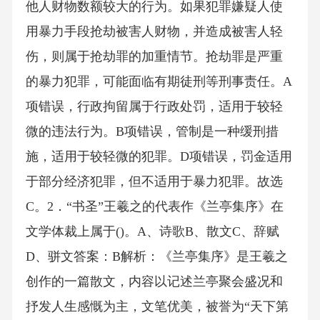
他人财物数额较大的行为。如果犯罪嫌疑人使
用暴力手段抢劫被害人财物，并造成被害人轻
伤，则属于抢劫罪的加重情节。抢劫罪是严重
的暴力犯罪，可能面临有期徒刑等刑事责任。A
项错误，行政拘留属于行政处罚，适用于较轻
微的违法行为。B项错误，管制是一种缓刑措
施，适用于较轻微的犯罪。D项错误，罚金适用
于部分经济犯罪，但不适用于暴力犯罪。故选
C。2．“书圣”王羲之的代表作《兰亭集序》在
文学体裁上属于()。A、诗歌B、散文C、辞赋
D、骈文答案：B解析：《兰亭集序》是王羲之
创作的一篇散文，内容以记述兰亭聚会盛况和
抒发人生感慨为主，文笔优美，被誉为“天下第