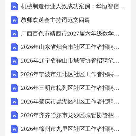
机械制造行业人效成功案例：华恒智信破解人员流失成本高
法律规定。B项错误，法律规定无需经员工同
意。D项错误，该约定本身就是违法的，不能通
教师欢送会主持词范文四篇
过协商解决。故选C。10．甲将乙打伤后逃跑，
广西百色市靖西市2027届六年级数学第一学期期末质量跟踪监视试题含解析
乙在追赶过程中将甲撞伤。根据《中华人民共
2026年山东省烟台市社区工作者招聘考试参考试题及答案解析
和国民法典》规定，乙的受伤()。A、属于正当
防卫B、属于紧急避险C、不属于侵权行为D、
2026年辽宁省鞍山市城管协管招聘笔试参考题库及答案解析
属于意外事件答案：B解析：《中华人民共和国
2026年宁波市江北区社区工作者招聘考试参考试题及答案解析
民法典》规定，因紧急避险造成损害的，由引
2026年三明市梅列区社区工作者招聘考试备考题库及答案解析
起险情发生的人承担民事责任。乙在追赶甲的
2026年肇庆市鼎湖区社区工作者招聘笔试参考题库及答案解析
过程中将甲撞伤，属于紧急避险，乙的行为是
为了保护自身安全而采取的合理措施。A项错
2026年齐齐哈尔市龙沙区城管协管招聘笔试参考试题及答案解析
误，正当防卫是指为了使国家、公共利益、本
2026年徐州市九里区社区工作者招聘考试参考题库及答案解析
人或者他人的人身、财产和其他权利免受正在