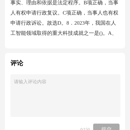
事实、理由和依据是法定程序。B项正确，当事
人有权申请行政复议。C项正确，当事人也有权
申请行政诉讼。故选D。8．2023年，我国在人
工智能领域取得的重大科技成就之一是()。A、
成功发射了天问一号火星探测器B、研发了新一
代量子计算机C、实现了脑机接口技术的临床应
评论
用D、攻克了高温超导材料的研究答案：B解
析：2023年，我国在人工智能领域取得的重要
科技成就是研发了新一代量子计算机，该技术
对于提升人工智能的计算能力具有重要意义。A
项错误，天问一号火星探测器是2021年发射
的，属于航天领域成就。C项错误，脑机接口技
术的临床应用尚处于早期阶段。D项错误，高温
提交
0
/150