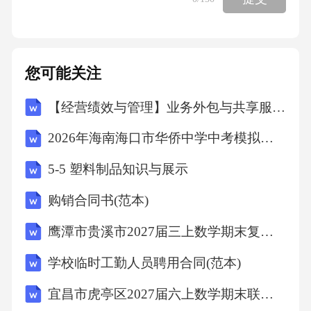
超导材料的研究属于物理学领域，与人工智能
的直接关联性较小。故选B。9．某公司与员工
签订劳动合同，合同中约定员工离职需提前30
您可能关注
天通知公司。这一约定是否合法？()A、合法，
【经营绩效与管理】业务外包与共享服务专项审计计划
符合《劳动法》规定B、合法，但需经员工同意
C、不合法，违反《劳动合同法》D、不合法，
2026年海南海口市华侨中学中考模拟地理试卷（文字版含答案）
但可双方协商解决答案：C解析：《中华人民共
5-5 塑料制品知识与展示
和国劳动合同法》规定，劳动者提前30天以书
购销合同书(范本)
面形式通知用人单位，可以解除劳动合同。用
人单位应当根据劳动者在本单位的工作年限，
鹰潭市贵溪市2027届三上数学期末复习检测模拟试题含解析
支付经济补偿。因此，合同中约定员工离职需
学校临时工勤人员聘用合同(范本)
提前30天通知公司是不合法的，违反了《劳动
宜昌市虎亭区2027届六上数学期末联考模拟试题含解析
合同法》的相关规定。A项错误，该约定不符合