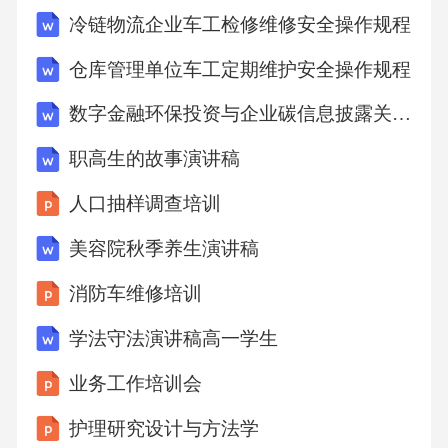
冷链物流企业车工检修维修安全操作规程
2【答案】AB对应的复数为14iAC对应的复数为
仓库管理单位车工定期维护安全操作规程
3iBCACAB3i14i23i，BC对应的复数为23i．【创
数字金融环保投资与企业碳信息披露关联性
新题】已知在4x 1的二项展开式中，只有第6项
的二项式系数最大，若在展开式中任取3 3 项，
职高生的故事演讲稿
其中抽到有理项的个数为1，这个事件记为事件
人口抽样调查培训
A，则P(A)
美容院秋季养生演讲稿
C. D. 【答案】【解析】在4x 1的二项展开式中
消防车维修培训
只有第6项的二项式系数最大，则n1033
学法守法演讲稿高一学生
业务工作培训会
144
护理研究设计与方法学