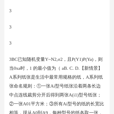
3
3
3
3BC已知随机变量Y~N2,σ2，且P(Y1)P(Ya)，则
当0xa时，1 的最小值为（ aB. C. D.【新情景】
A系列纸张是生活中最常用规格的纸，A系列纸
张命名规则：①一张Ai型号纸张沿着两条长边
中点连线裁剪分开后得到两张A(i1)型号纸张；
②一张A01平方米；③所有Ai型号的纸的长宽比
相等．现从A0到A9，每种型号的纸各取一张，