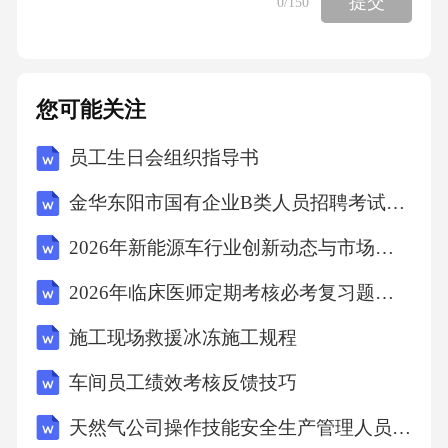
提交
0
/150
定义如下牌型：QKAJQKA23；567；3张牌组
合.n次抽牌机会nN*152310，则游戏失败，p0,1n
an.nN*a1
您可能关注
p16 2026数学·第一部分（选择题共58分8540
员工生日会组织指导书
分。在每小题给出的四个选项中，只有一项是
金华东阳市国有企业B类人员招聘考试真题2025
符合题目要
2026年新能源车行业创新动态与市场分析报告
4,
2026年临床医师定期考核必考复习题库及答案
2,3,4,【答案】AB对应的复数为14iAC对应的复
施工现场救援冰冻施工规程
数为3iBC 4
车间员工绩效考核反馈技巧
天然气公司操作技能安全生产管理人员考试试卷及答案
4