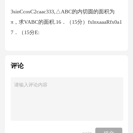
3sinCcosC2caac333,△ABC的内切圆的面积为
π，求VABC的面积.16．（15分）fxlnxaaaRfx0a1
7．（15分E:
1(ab0)A(20)B(0,1EABEA的点CxABM点，延长C
MNMNCM，直ANED．AC,AD求VACD18．（1
评论
7分PABCDPAPB5ABCDAB6，BC4PABPCD的交
线为ll∥CDPCPDPABCDPABCD是否存在内切
球，若存在，求内切球的半径，19．（17分524
种花色（黑桃、红桃、方片、梅花），每种花
色13A、K、Q、J、10、9、8、7、6、5、4、
3、2A可参与A23、QKAJQK<A23<QKA3张，