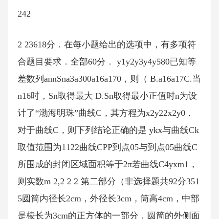
242
2 23618分．在每小题给出的选项中，有多项符
合题目要求．全部60分． y1y2y3y4y580已知等
差数列annSna3a300a16a170，则（ B.a16a17C.当
n16时，Sn取得最大 D.Sn取得最小正值时n为设
计了“渤海明珠”曲线C，其方程为x2y22x2y0．
对于曲线C，则下列结论正确的是 ykx与曲线Ck
取值范围为1122曲线CPP到点05与到点05曲线C
所围成的封闭区域面积等于2π若曲线C4yxm1，
则实数m 2,2 2 2 第二部分（非选择题共92分351
5圆筒内径长2cm，外径长3cm，筒高4cm，中部
是棱长为3cm的正方体的一部分，圆筒的外侧面