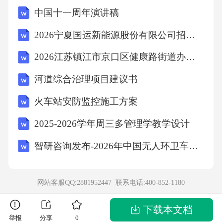
的二项展开式的通项
中国十一周年演讲稿
x 3 10 3 为整数时，该项为有理项，因为0r10且r
2026宁夏国运新能源股份有限公司招聘45人笔试备考试题及答案详解
N
2026江苏镇江市京口区健康路街道办事处编制外城管协管员招聘2人笔试参考题库及答案详解
河道综合治理项目建议书
r26,10
火车站安防监控施工方案
分别为1,2,5是整数，即有理项有3项，可得PA 3
2025-2026学年周三多管理学教学设计
1m0.25m的抛物面，则其轴截面所在抛物线的顶
智研咨询发布-2026年中国无人环卫车行业市场运行态势及发展趋势预测报告
点到焦点的距离为（）B. C. 【答案】x22pyp
0)，由图可得点(0.50.25)在0.522p0.25p0.5，故轴
截面所在抛物线的顶点到焦点的距离为0.25 2 ​
网站客服QQ:2881952447 联系电话:
400-852-1180
下载本文档
D.【答案】A
举报
分享
0