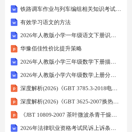
社区店型，较欧洲标准门店面积缩小30%-5
铁路调车作业与列车编组相关知识考试试卷
0%，提升选址灵活性和坪效，适配中国高租金
有效学习语文的方法
环境。员工多角色配置培训员工掌握收银、理
2026年人教版小学一年级语文下册识字方法综合运用卷含答案
货、客服等复合技能，人均效能达传统超市1.5
倍，通过灵活排班制应对早晚高峰客流波动。
华豫佰佳性价比提升策略
数字化服务整合开发微信小程序实现线上下
2026年人教版小学三年级数学下册描述简单路线图卷含答案
单，支持到店自提和即时配送，满足中国消费
2026年人教版小学六年级数学上册分数应用题综合训练卷含答案
者全渠道购物习惯，线上订单占比超行业平均
深度解析(2026)《GBT 3785.3-2018电声学 声级计 第3部分：周期试验》
水平。社区店延长营业至22点，购物中心店匹
配商场时间，部分门店试点24小时自助购物
深度解析(2026)《GBT 3625-2007换热器及冷凝器用钛及钛合金管》
区，满足不同场景消费需求。对果蔬、鲜奶等
《JBT 10809-2007 茶叶微波杀青干燥设备》专题研究报告
短保商品实施"日销日清"策略，晚间7点后启动
2026年法律职业资格考试民诉上诉条件程序卷含答案
阶梯折扣，既保证新鲜度又降低损耗率至3%以