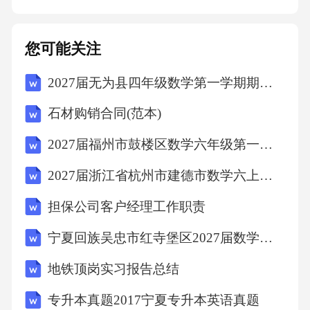
态降价机制1零利润引流商品针对"既要低价又要
品质"的城市新中产，通过90%自有品牌占比控
您可能关注
制成本，实现"好品质，够低价"的双重价值主
2027届无为县四年级数学第一学期期末学业质量监测模拟试题含解析
张。建立长期价格调整体系，定期推出"新低
价"清单，部分商品降幅达40%，通过持续低价
石材购销合同(范本)
强化"平价"心智，区别于传统商超的短期促销模
2027届福州市鼓楼区数学六年级第一学期期末学业水平测试模拟试题含解析
式。将日百标品定价接近拼多多白牌水平，生
2027届浙江省杭州市建德市数学六上期末统考模拟试题含解析
鲜价格低于菜市场并逼近社区团购，在保证品
质前提下实现全渠道价格竞争力。奥乐齐推出2
担保公司客户经理工作职责
00多款"超值"系列商品，以进货价加价1元左右
宁夏回族吴忠市红寺堡区2027届数学六年级第一学期期末质量检测试题含解析
的零毛利策略销售，如7.8元/斤吐司面包、4.2
地铁顶岗实习报告总结
元/千克挂面，形成价格锚点吸引客流。服务标
专升本真题2017宁夏专升本英语真题
准本地化适配紧凑型门店设计采用500-800平米