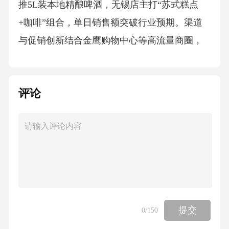
推5L装本地精酿啤酒，无锡店主打“苏式糕点
+咖啡”组合，单日销售额突破行业预期。渠道
与促销创新结合金鹰购物中心等高流量商圈，
设计“整箱陈列+家庭囤货区”，提升客单价15%-
20%。针对社区店开展“晚市折扣”，生鲜品类19
评论
点后降价30%，吸引下班客群，损耗率控制在
3%以内。数据驱动迭代建立区域消费数据库，
每月更新200款新品（90%自有品牌），淘汰尾
部5%滞销品，保持货架新鲜度。通过供应商大
会（如2026年本土生态共建会议）锁定区域特
色商品，如苏州碧螺春联名款茶叶，缩短采购
链路至48小时。经营定位本地化调整03价格策
提交
0
/150
略与市场定位4中产客群定位3对标电商价格2动