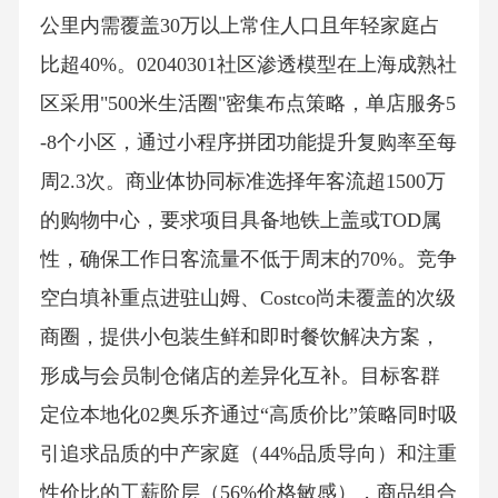
公里内需覆盖30万以上常住人口且年轻家庭占
比超40%。02040301社区渗透模型在上海成熟社
区采用"500米生活圈"密集布点策略，单店服务5
-8个小区，通过小程序拼团功能提升复购率至每
周2.3次。商业体协同标准选择年客流超1500万
的购物中心，要求项目具备地铁上盖或TOD属
性，确保工作日客流量不低于周末的70%。竞争
空白填补重点进驻山姆、Costco尚未覆盖的次级
商圈，提供小包装生鲜和即时餐饮解决方案，
形成与会员制仓储店的差异化互补。目标客群
定位本地化02奥乐齐通过“高质价比”策略同时吸
引追求品质的中产家庭（44%品质导向）和注重
性价比的工薪阶层（56%价格敏感），商品组合