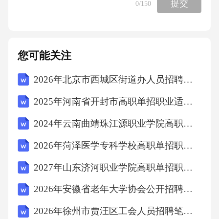
提交
0
/150
炼：为何成为标准首推工艺及其对管材纯净度
与均质性的决定性作用标准要求钛锭应采用真
空自耗电弧炉熔炼两次或以上。VAR工艺在真
您可能关注
空环境下进行，能有效去除挥发性杂质和气体
2026年北京市西城区街道办人员招聘考试备考试题及答案详解
（如H2），并通过多次重熔使成分高度均匀
2025年河南省开封市高职单招职业适应性测试考试题库附答案详解【培优B卷】
化，消除冶金缺陷。这是获得高质量钛管坯料
的基础，从根本上决定了最终产品的耐蚀性、
2024年云南曲靖珠江源职业学院高职单招职业技能考试模拟试卷含答案详解【培优】
力学性能的一致性和可靠性。任何后续加工都
2026年菏泽医学专科学校高职单招职业技能考试模拟试卷含答案详解（研优卷）
难以弥补铸锭的先天不足。挤压、斜轧穿孔与
2027年山东济河职业学院高职单招职业技能考试题库含答案详解（完整版）
焊接：三大成型工艺路径的技术分野及在标准
中的适用性与质量表征差异01标准涵盖了无缝
2026年安徽省老年大学协会公开招聘财务人员笔试备考试题及答案详解
管（挤压、斜轧穿孔）和焊接管。无缝管整体
2026年徐州市贾汪区工会人员招聘笔试备考试题及答案详解