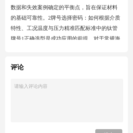
数据和失效案例确定的平衡点，旨在保证材料
的基础可靠性。2牌号选择密码：如何根据介质
特性、工况温度与压力精准匹配标准中的钛管
牌号1正确选型是成功应用的前提。对于常规海
水、盐类溶液等氧化性环境，优选TA1或TA2。
若存在缝隙或可能产生局部还原性环境，应考
评论
虑TA9或TA10。TA0则用于对塑性、成形性有极
端要求的场合。标准提供了选择的基础框架，
工程师需结合具体介质成分、pH值、温度、流
速及是否存在缝隙等因素，进行综合判断，必
要时进行补充腐蚀试验。2从熔炼到成管：深度
揭秘标准中规定的钛管制造工艺路线及其对产
品性能的深远影响真空自耗电弧炉（VAR）熔