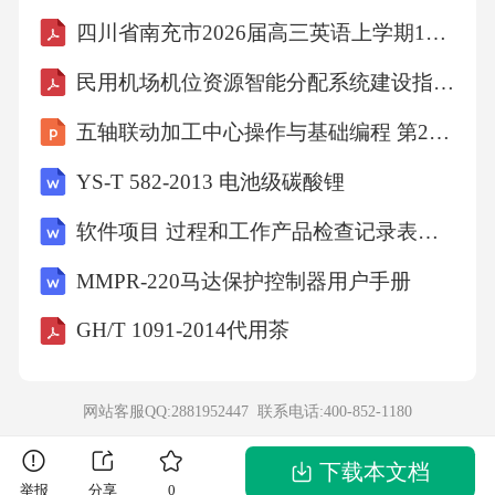
合理的“冷加工+退火”工艺组合才能稳定达到的
四川省南充市2026届高三英语上学期1月月考试题含解析
目标。精度之战：全面解析标准对钛管尺寸、
民用机场机位资源智能分配系统建设指南（TCCAATB 0025-2022）
外形及重量允许偏差的严苛要求与工程意义外
径与壁厚公差：解读为何微小偏差在换热管与
五轴联动加工中心操作与基础编程 第2版 课件 项目四VERICUT五轴加工仿真技术认知
管板的胀接/焊接中举足轻重1换热器的制造中，
YS-T 582-2013 电池级碳酸锂
管子与管板的连接（胀接或焊接）是核心工
软件项目 过程和工作产品检查记录表全套
艺。外径负偏差过大会导致胀接不紧，引发泄
MMPR-220马达保护控制器用户手册
漏；正偏差过大会造成穿管困难。壁厚偏差影
响承压能力和传热计算。GB/T3625-2007根据管
GH/T 1091-2014代用茶
材尺寸和制造方法规定了严格的公差带，其核
心目的是确保管子与管板孔的配合精度，保证
网站客服QQ:2881952447 联系电话:
400-852-1180
连接接头的密封强度和长期稳定性。2长度、弯
下载本文档
曲度与椭圆度：形位公差如何影响换热管束的
举报
分享
0