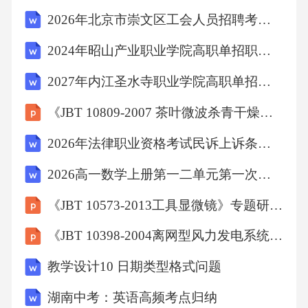
性好，承压能力强，尤其适用于高压、高可靠
2026年北京市崇文区工会人员招聘考试备考题库及答案详解
性场合。焊接管生产效率高，成本较低，尺寸
2024年昭山产业职业学院高职单招职业适应性测试考试题库带答案详解（模拟题）
精度好，其关键在于焊缝质量必须达到与母材
“等强、等韧、等耐蚀”。标准对焊接管的质量要
2027年内江圣水寺职业学院高职单招职业技能考试模拟试卷及答案详解（名校卷）
求同样严苛，确保了其在适用范围内的安全使
《JBT 10809-2007 茶叶微波杀青干燥设备》专题研究报告
用。02冷轧与热处理的艺术：冷加工硬化与退
2026年法律职业资格考试民诉上诉条件程序卷含答案
火制度的协同如何精准调控钛管的最终性能钛
管在冷轧（拔）后会产生加工硬化，强度和硬
2026高一数学上册第一二单元第一次月考含答案及解析
度上升，塑性下降。标准通过规定最终的退火
《JBT 10573-2013工具显微镜》专题研究报告
状态（通常是再结晶退火）来恢复塑性、稳定
《JBT 10398-2004离网型风力发电系统售后技术服务规范》专题研究报告
组织、消除应力。退火温度、时间和气氛的控
教学设计10 日期类型格式问题
制至关重要，它决定了晶粒度、相组成和力学
性能指标。标准规定的力学性能值，正是基于
湖南中考：英语高频考点归纳