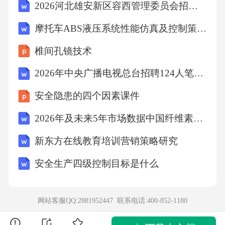
2026河北雄安新区容西管理委员会招聘辅助性岗位人员12人农业考试模拟试题及答案解析
编自葛四友《人工智能时代：文科的春天》)1.
摩托车ABS液压系统性能仿真及控制策略研究
下列对材料相关内容的理解和梳理，正确的一
项是(3分)2.根据原文内容，下列说法不正确的
椎间孔镜技术
一项是(3分)A.从技术演进的内在逻辑来看，随
2026年中央广播电视总台招聘124人笔试模拟试题及答案解析
着技术发展，要想增强人的创造性，或许仅靠
安全隐患的四个因素课件
人工智能就可达成。B.建设充满人性温度的美
2026年及未来5年市场数据中国纤维素酶行业发展趋势预测及投资战略咨询报告
好社会，实现更多人的更大幸福比追求更高、
更快、更强的技术更为重要。C.材料二中，从
新东方在线教育培训营销策略研究
“活下来”到“活得好”的论述，可以用来反驳材料
安全生产四级控制目标是什么
一中“技术决定论”的观点。D.《礼记》“教也
者，长善而救其失者也”反映的思想，与材料二
网站客服QQ:2881952447 联系电话:
400-852-1180
中培养制这一教育观并不完全一致。3.下列对两