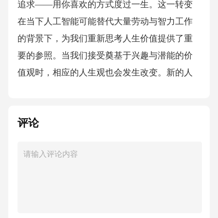
追求——用你喜欢的方式度过一生。这一转变
在当下人工智能可能替代大量劳动与智力工作
的背景下，为我们重新思考人生价值提供了重
要的参照。当我们接受奠基于兴趣与潜能的价
值观时，相应的人生观也会发生改变。新的人
生观不再追求成为“人上人”，而是致力于“成为
更好的自己”。在这种新的人生观下，竞争关系
评论
将逐渐被合作关系所取代。随着人生观的转
变，教育目标也随之改变，从传统的选拔制转
向培养制。在人工智能时代，教育的培养重心
将从知识的记忆型教育转向思维能力的训练型
教育，其目的是更好地培养人们的兴趣，挖掘
人们的潜能。在此发展过程中，诸多观念也会