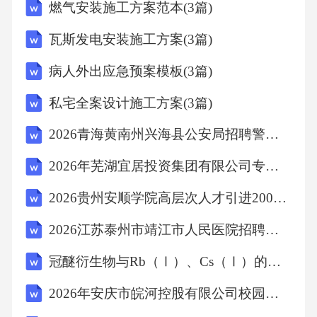
燃气安装施工方案范本(3篇)
替代的重要作用，这正是文科的核心价值所
瓦斯发电安装施工方案(3篇)
在。第三，我们的教育观应从选拔制转变为培
养制。现代高考制度作为一种选拔制，其目的
病人外出应急预案模板(3篇)
是通过设定标准，从众多考生中选出一部分
私宅全案设计施工方案(3篇)
人。在未来，可能只要个人在某个方面具有一
2026青海黄南州兴海县公安局招聘警务辅助人员8人农业笔试备考题库及答案解析
定潜能，便可以从资源中获得享受，从而过上
有意义的生活。因此，教育不应因某个人在某
2026年芜湖宜居投资集团有限公司专业技术人员招聘农业考试模拟试题及答案解析
方面潜能不如他人而贬低其价值。我们只需在
2026贵州安顺学院高层次人才引进200人农业考试备考试题及答案解析
某方面或某些方面发展出相应的兴趣，能够从
2026江苏泰州市靖江市人民医院招聘临时工4名农业笔试备考试题及答案解析
资源中获得那些方面的享受，对于普通人来说
冠醚衍生物与Rb（Ⅰ）、Cs（Ⅰ）的络合机理研究
就已足够。教育的目标不再是选拔出谁，而是
培养与发展学生的兴趣，让学生具备从资源中
2026年安庆市皖河控股有限公司校园招聘农业笔试备考试题及答案解析
获得享受的某些能力，过上有意义的生活。(摘