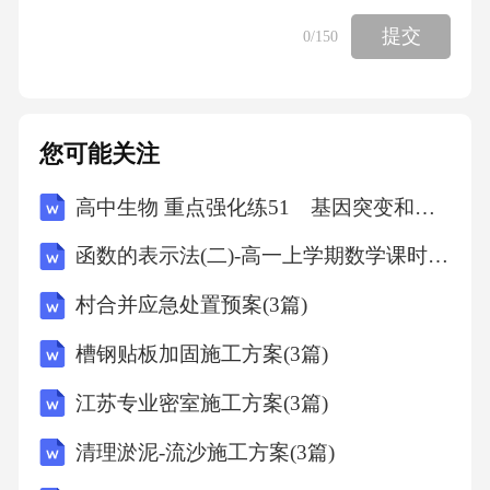
随之改变，以逐步过渡到AI时代的新观念。第
提交
0
/150
一，我们的成就观将逐渐从向外转向向内。尽
管人工智能时代可能无法完全达到“各得所需”，
但一个明显的事实是，相当一部分人可能不需
您可能关注
要工作或工作时间会大幅缩短，“为他人生产资
高中生物 重点强化练51 基因突变和基因重组
源”的必要性与意义都将发生显著改变。“成就”
不再仅仅体现为为他人提供多少生活资料，而
函数的表示法(二)-高一上学期数学课时作业人教版A版（含解析）
是如何利用自身资源，将生活过得更有意义、
村合并应急处置预案(3篇)
更幸福。第二，我们的重心要从“活下来”转到
槽钢贴板加固施工方案(3篇)
“活得好”。获取生活资源是一回事，活得好则是
另一回事。即便是在当前状态下，获取生活资
江苏专业密室施工方案(3篇)
源不易，但拥有资源后想活得好同样具有挑战
清理淤泥-流沙施工方案(3篇)
性。如何才能活得好，文科在此方面具有不可