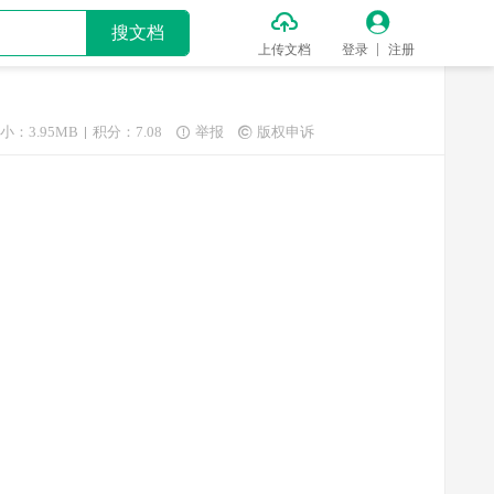


搜文档
上传文档
登录
注册
小：3.95MB
积分：7.08
举报
版权申诉

