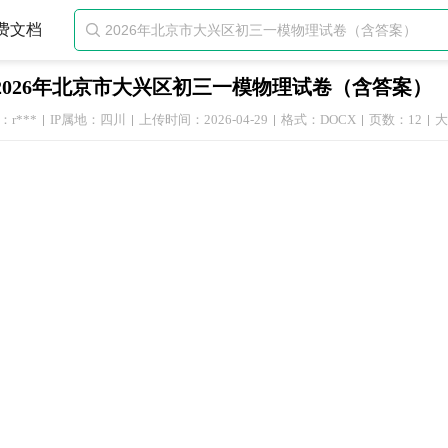
费文档

2026年北京市大兴区初三一模物理试卷（含答案）
r***
IP属地：四川
上传时间：2026-04-29
格式：DOCX
页数：12
大