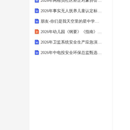
2026年网格员社区矫正对象协管题库
2026年事实无人抚养儿童认定标准及助学工程医疗救助衔接政策试题
朋友-你们是我天空里的星中学生抒情小说
2026年幼儿园《纲要》《指南》培训
2026年卫监系统安全生产应急演练题
2026年中电投安全环保总监甄选题目与参考答案