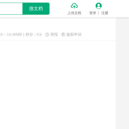


搜文档
上传文档
登录
注册
小：14.30MB
积分：9.6
举报
版权申诉

