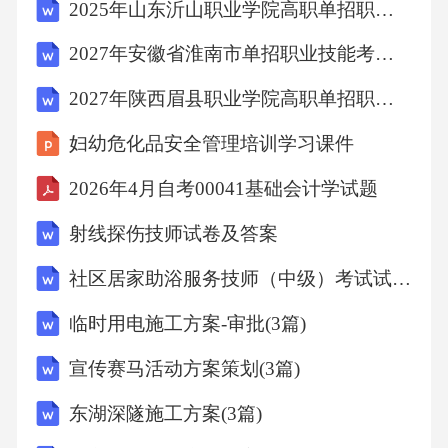
2025年山东沂山职业学院高职单招职业适应性测试考试模拟试卷含答案详解【满分必刷】
吸过程中，呼吸机提供的最高气道压力。
2027年安徽省淮南市单招职业技能考试模拟试卷含完整答案详解（易错题）
它反映了克服呼吸道阻力和肺弹性阻力所需的
2027年陕西眉县职业学院高职单招职业适应性测试考试题库附参考答案详解【考试直接用】
压力。平均气道压(Paw)平均气道压(Paw)是机械
妇幼危化品安全管理培训学习课件
通气过程中一个重要的监测参数，它反映了患
2026年4月自考00041基础会计学试题
者
射线探伤技师试卷及答案
呼吸道内平均压力水平。Paw可以反映呼吸机设
社区居家助浴服务技师（中级）考试试卷及答案
置的有效性，以及患者肺顺应性和气道阻力的
临时用电施工方案-审批(3篇)
变化。氧合指数(PaO2/FiO2)氧合指数是评估患
者氧合状态的重要指标，反映了血液中氧气的
宣传赛马活动方案策划(3篇)
浓度与吸
东湖深隧施工方案(3篇)