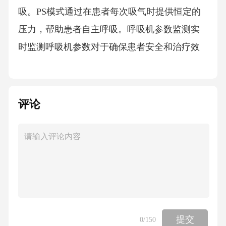
吸。PS模式通过在患者每次吸气时提供恒定的
压力，帮助患者自主呼吸。呼吸机参数监测实
时监测呼吸机参数对于确保患者安全和治疗效
果至关重要。通过监测，
医护人员可以及时发现和调整治疗方案，避免
评论
潜在风险。呼吸频率(RR)呼吸频率是每分钟呼
吸的次数。它反映了患者的呼吸努力程度和肺
通气功
能。监测呼吸频率有助于了解患者的呼吸状
态，判断呼吸功能是否受到影
提交
0
/150