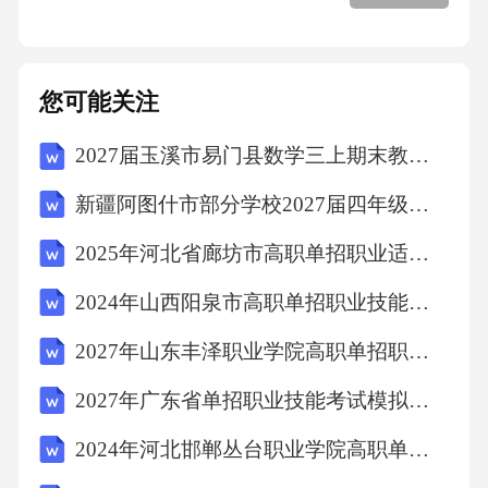
响。潮气量(VT)潮气量是指每次呼吸时吸入或
呼出的气体量，是评价肺通气的重要指标。
您可能关注
VT的单位为毫升(ml)或升(L),通常用呼吸机或肺
2027届玉溪市易门县数学三上期末教学质量检测试题含解析
功能测试仪测量。呼气末正压(PEEP)呼气末正
压(
新疆阿图什市部分学校2027届四年级数学第一学期期末学业水平测试试题含解析
2025年河北省廊坊市高职单招职业适应性测试考试模拟试卷附参考答案详解【预热题】
PEEP)
2024年山西阳泉市高职单招职业技能考试题库带答案详解（精练）
是指呼吸机在呼气结束时，保持在肺内的压
2027年山东丰泽职业学院高职单招职业技能考试模拟试卷（含答案详解）
力。它可以
2027年广东省单招职业技能考试模拟试卷及答案详解【夺冠】
帮助保持肺泡张开，防止肺泡塌陷，提高氧合
2024年河北邯郸丛台职业学院高职单招职业适应性测试考试题库带答案详解AB卷
效率。峰值压力(PIP)峰值压力(PIP)是指每次呼