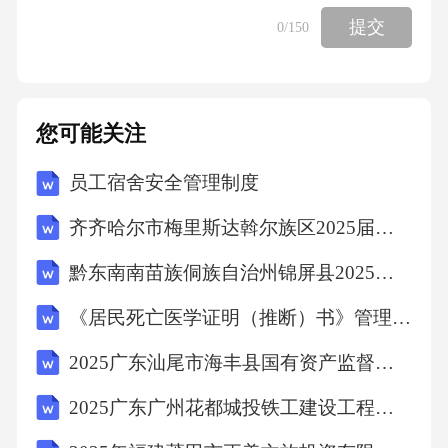
提交
0
/150
鸟的脚印则惊鸿一瞥。鸟更多的时候应该属于
天空，却很少在天空中看到它们。
您可能关注
野鼠只剩下脚印，鸟儿只剩下叫声。在荒野的
某处，总是突然传来稠密激动的鸟
员工宿舍安全管理制度
齐齐哈尔市梅里斯达斡尔族区2025届数学三年级第二学期期末达标测试试题（含答案解析）
叫声，令人实时如身处森林的清晨。然而四面
黔东南南苗族侗族自治州锦屏县2025年数学三年级第二学期期末考试模拟试题含答案
穷目，却看不到一只鸟。经常能看到的
《居民死亡医学证明（推断）书》管理制度考试题目
只有围隼之类体态硕大的猛禽。它铮静停踞沙
2025广东汕尾市海丰县国有资产监督管理局招聘县属国有企业工作人员12人笔试历年典型考点题库附带答案详解
丘高处，偏着头，以一只眼盯着你一步
2025广东广州花都城投铁工建设工程有限公司招聘广州花都诚锐建设有限公司和广州花都城兴建设有限公司工作人员参加笔试人员笔试历年典型考点题库附带答案详解
步靠近。待到足够近时，才扬起巨翅，猛然上