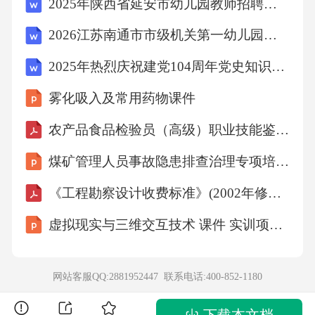
2025年陕西省延安市幼儿园教师招聘笔试试题及答案解析
2026江苏南通市市级机关第一幼儿园招聘1人备考题库（二）及答案详解1套
沙滩是浅浅的米黄包，但捧起沙子在夕阳中仔
2025年热烈庆祝建党104周年党史知识竞赛题库及答案（共300题）
细观察的话，却发现沙粒们其实大
雾化吸入及常用药物课件
都是半透明的粉色和黄包。如果把每颗沙粒放
农产品食品检验员（高级）职业技能鉴定考试题及答案
大一百万倍，那这样的荒野该多么晶莹
煤矿管理人员事故隐患排查治理专项培训课件
梦幻！
《工程勘察设计收费标准》(2002年修订本)
虚拟现实与三维交互技术 课件 实训项目3 开发虚拟文旅虚拟交互项目的技术实操
当然，这样漫无目的地瞎走总会有迷路的时
候。那样的时候总是阴天，没有太阳。
网站客服QQ:2881952447 联系电话:
400-852-1180
唯一的地标是我们沙窝子最高处的假人和与之