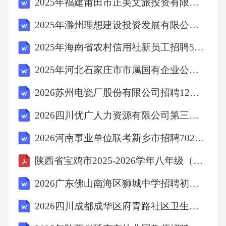
2025年福建莆田市正美文旅投资有限公司招聘5人笔试历年常考点试题专练附带答案详解
升。
2025年滁州理想建设投资发展有限公司公开招聘2名笔试历年常考点试题专练附带答案详解
除了芨芨草和梭梭柴，我再也认不得这荒野中
2025年海南省农村信用社新员工招聘598人笔试历年典型考题及考点剖析附带答案详解
更多的植物了。但认不得的也只是
2025年河北石家庄市市属国有企业公开招聘管理人员及专业技术人员587名笔试历年常考点试题专练附带答案详解
2026苏州电瓷厂股份有限公司招聘12人备考题库及完整答案详解
它们的名字，我深深熟悉它们的模样和姿态。
2026四川优广人力资源有限公司第三次招聘劳务外包人员1人备考题库及答案详解（有一套）
傍晚，陌生的马群在上弦月之下奔腾过旷野。
2026河南事业单位联考新乡市招聘702人备考题库完整参考答案详解
满目枯草，却毫无萧瑟败相。谁说
陕西省宝鸡市2025-2026学年八年级（上）期末物理试卷（含答案）
眼下都是死去的植物？它们枝枝叶叶，完完整
2026广东佛山南海区狮城中学招聘初中历史教师1人备考题库附答案详解（综合卷）
整，仍以继续生长的姿态逗留在冬天的
2026四川成都成华区府青路社区卫生服务中心招聘编制外工作人员的2人备考题库附答案详解（轻巧夺冠）
大冰箱里。