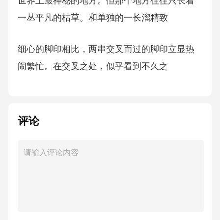
世界上最神秘的地方。但那个地方往往只长着
一丛平凡的枯草。和单独的一长溜精致
细心的脚印相比，两串交叉而过的脚印立显热
闹繁忙。在交叉之处，似乎看到不久之
前两个小东西打招呼的情景。
评论
牛马骆驼们的脚印则粗鲁又突兀。
羊群的蹄印往往乱糟楷一大片，轰然碾过草
地。然而从远远的高处看过去，却又
是次序井然的缕缕细线，整齐地并行向前。